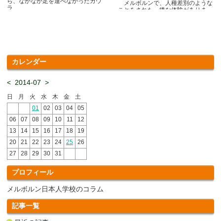
ら、なかなか足を運べなかったカウ
メルボルンで、人種差別のような
ラ.....
ことをされた、嫌な体験がありま
す.....
カレンダー
<
2014-07
>
日
月
火
水
木
金
土
01
02
03
04
05
06
07
08
09
10
11
12
13
14
15
16
17
18
19
20
21
22
23
24
25
26
27
28
29
30
31
プロフィール
メルボルン日本人学校のコラム
記事一覧