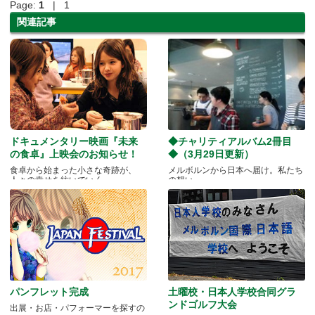
Page:
1
| 1
関連記事
ドキュメンタリー映画『未来
◆チャリティアルバム2冊目
の食卓』上映会のお知らせ！
◆（3月29日更新）
食卓から始まった小さな奇跡が、
メルボルンから日本へ届け。私たち
人々の幸せを紡いでいく
の想い
パンフレット完成
土曜校・日本人学校合同グラ
ンドゴルフ大会
出展・お店・パフォーマーを探すの