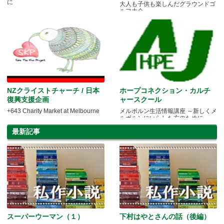
に
大人も子供も楽しんだグラウンドゴ
ルフ大会
NZクライストチャーチ / 日本
ホープコネクション・カルチ
復興支援企画
ャースクール
+643 Charity Market at Melbourne
メルボルン生活情報講座 ～新しくメ
ルボルンにいらした方のために～
最新記事
スーパーウーマン（１）
下村はやとさんの話（後編）