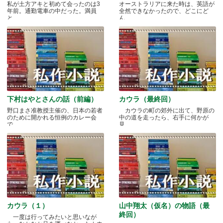
私が土方アキと初めて会ったのは3
オーストラリアに来た時は、英語が
年前。通勤電車の中だった。満員
全然できなかったので、どこにど
と.....
ん.....
下村はやとさんの話（前編）
カウラ（最終回）
野口まさ准教授主催の、日本の若者
カウラの町の郊外に出て、野原の
のために開かれる恒例のカレー会
中の道を走ったら、右手に何かが
で.....
見.....
カウラ（１）
山中翔太（仮名）の物語（最
終回）
一度は行ってみたいと思いなが