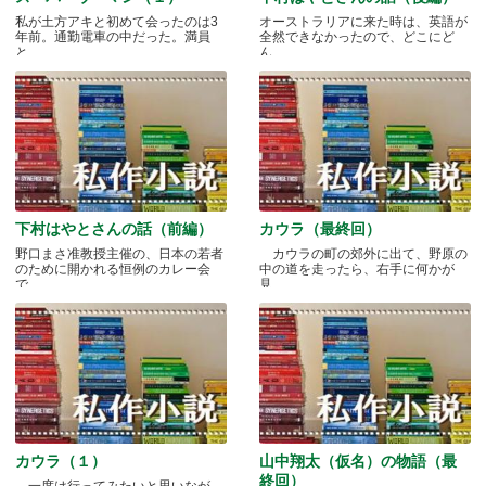
私が土方アキと初めて会ったのは3
オーストラリアに来た時は、英語が
年前。通勤電車の中だった。満員
全然できなかったので、どこにど
と.....
ん.....
下村はやとさんの話（前編）
カウラ（最終回）
野口まさ准教授主催の、日本の若者
カウラの町の郊外に出て、野原の
のために開かれる恒例のカレー会
中の道を走ったら、右手に何かが
で.....
見.....
カウラ（１）
山中翔太（仮名）の物語（最
終回）
一度は行ってみたいと思いなが