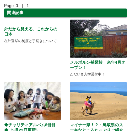
Page:
1
| 1
関連記事
外だから見える、これからの
日本
在外選挙の制度と手続きについて
メルボルン補習校 来年4月オ
ープン！
ただいま入学受付中！
◆チャリティアルバム8冊目
マイナー県！？・鳥取県のス
◆（9月22日更新）
テキなところたっぷりご紹介