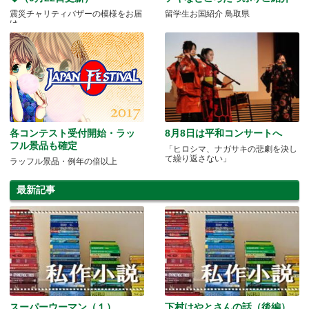
震災チャリティバザーの模様をお届
留学生お国紹介 鳥取県
け
各コンテスト受付開始・ラッ
8月8日は平和コンサートへ
フル景品も確定
「ヒロシマ、ナガサキの悲劇を決し
て繰り返さない」
ラッフル景品・例年の倍以上
最新記事
スーパーウーマン（１）
下村はやとさんの話（後編）