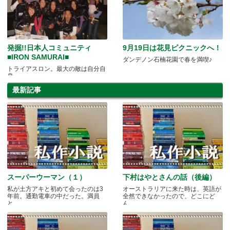
発掘!!日本人コミュニティ
9月19日は花見ピクニックへ！
■IRON SAMURAI■
ダンデノン石楠花園で春を満喫♪
トライアスロン。最大の敵は自分自
身
最新記事
スーパーウーマン（１）
下村はやとさんの話（後編）
私が土方アキと初めて会ったのは3
オーストラリアに来た時は、英語が
年前。通勤電車の中だった。満員
全然できなかったので、どこにど
と.....
ん.....