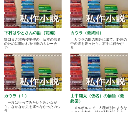
下村はやとさんの話（前編）
カウラ（最終回）
野口まさ准教授主催の、日本の若者
カウラの町の郊外に出て、野原の
のために開かれる恒例のカレー会
中の道を走ったら、右手に何かが
で.....
見.....
カウラ（１）
山中翔太（仮名）の物語（最
終回）
一度は行ってみたいと思いなが
ら、なかなか足を運べなかったカウ
メルボルンで、人種差別のような
ラ.....
ことをされた、嫌な体験がありま
す.....