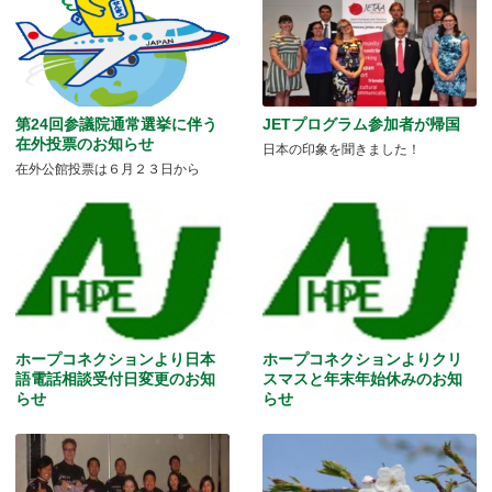
第24回参議院通常選挙に伴う
JETプログラム参加者が帰国
在外投票のお知らせ
日本の印象を聞きました！
在外公館投票は６月２３日から
ホープコネクションより日本
ホープコネクションよりクリ
語電話相談受付日変更のお知
スマスと年末年始休みのお知
らせ
らせ