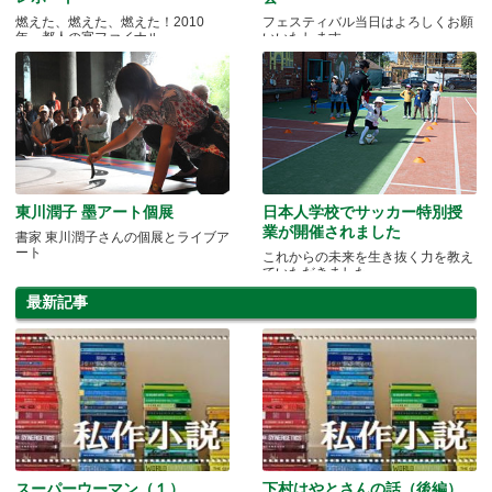
燃えた、燃えた、燃えた！2010
フェスティバル当日はよろしくお願
年、都人の宴ファイナル。
いいたします
東川潤子 墨アート個展
日本人学校でサッカー特別授
業が開催されました
書家 東川潤子さんの個展とライブア
ート
これからの未来を生き抜く力を教え
ていただきました
最新記事
スーパーウーマン（１）
下村はやとさんの話（後編）