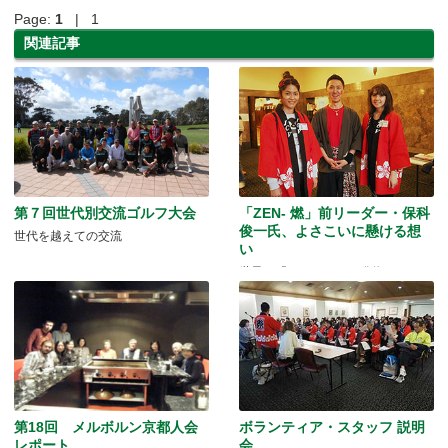
Page:
1
| 1
関連記事
第７回世代別交流ゴルフ大会
「ZEN- 燃」前リーダー・保科
俊一氏、よさこいに懸ける想
世代を越えての交流
い
世界へ「よさこい」を発信していき
たい。
第18回 メルボルン京都人会
ボランティア・スタッフ 説明
レポート
会