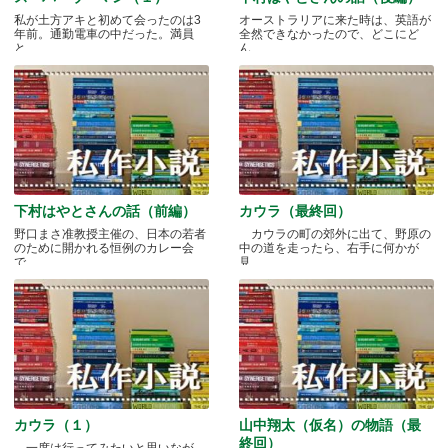
私が土方アキと初めて会ったのは3
オーストラリアに来た時は、英語が
年前。通勤電車の中だった。満員
全然できなかったので、どこにど
と.....
ん.....
下村はやとさんの話（前編）
カウラ（最終回）
野口まさ准教授主催の、日本の若者
カウラの町の郊外に出て、野原の
のために開かれる恒例のカレー会
中の道を走ったら、右手に何かが
で.....
見.....
カウラ（１）
山中翔太（仮名）の物語（最
終回）
一度は行ってみたいと思いなが