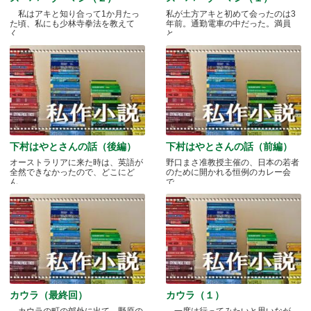
私はアキと知り合って1か月たっ
私が土方アキと初めて会ったのは3
た頃、私にも少林寺拳法を教えて
年前。通勤電車の中だった。満員
く.....
と.....
下村はやとさんの話（後編）
下村はやとさんの話（前編）
オーストラリアに来た時は、英語が
野口まさ准教授主催の、日本の若者
全然できなかったので、どこにど
のために開かれる恒例のカレー会
ん.....
で.....
カウラ（最終回）
カウラ（１）
カウラの町の郊外に出て、野原の
一度は行ってみたいと思いなが