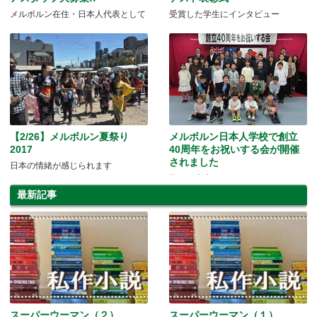
メルボルン在住・日本人代表として
受賞した学生にインタビュー
【2/26】メルボルン夏祭り
メルボルン日本人学校で創立
2017
40周年をお祝いする会が開催
されました
日本の情緒が感じられます
紡ぐ～未来へのバトンパス
最新記事
スーパーウーマン（２）
スーパーウーマン（１）