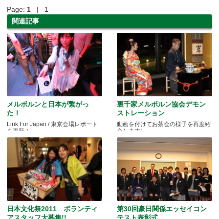
Page:
1
| 1
関連記事
メルボルンと日本が繋がっ
裏千家メルボルン協会デモン
た！
ストレーション
Link For Japan / 東京会場レポート
動画を付けてお茶会の様子を再度紹
を更新！
介します!
日本文化祭2011 ボランティ
第30回豪日関係エッセイコン
アスタッフ大募集!!
テスト表彰式