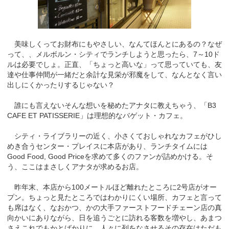
美味しくってお財布にもやさしい、なんてほんとにあるの？なぜ
って、、メルボルン・シティでランチしようと思ったら、7～10ド
ルは必要でしょ。正直、「ちょっと高いな」って思っていても、友
達や仕事仲間が一緒だと余計な見栄が邪魔をして、なんとなく言い
出しにくかったりするじゃない？
誰にも言えないそんな想いを秘めたアナタに教えちゃう、「B3
CAFE ET PATISSERIE」は理想的なバゲット・カフェ。
シティ・ライブラリーの近く、小さくておしゃれなカフェがひし
めき合うセンター・プレイスに本店があり、ランチタイムには
Good Food, Good Priceを求めて多くのファンが詰めかける。そ
う、ここはまさしくアナタが求めるお店。
昨年末、本店から100メートルほど離れたところに2号店がオー
プン。ちょっと見たところではわかりにくい場所、カフェと言って
も席はなく、なおかつ、かの大手ファーストフードチェーン店の真
向かいにありながら、日を追うごとに訪れる客数を増やし、あまつ
さえこれでもかとばかりに、人々に列をなさせるその存在はただも