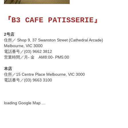
『B3 CAFE PATISSERIE』
2号店
住所／ Shop 9, 37 Swanston Street (Cathedral Arcade)
Melbourne, VIC 3000
電話番号／(03) 9662 3812
営業時間／月- 金 AM8:00- PM5:00
本店
住所／15 Centre Place Melbourne, VIC 3000
電話番号／(03) 9663 3100
loading Google Map ...