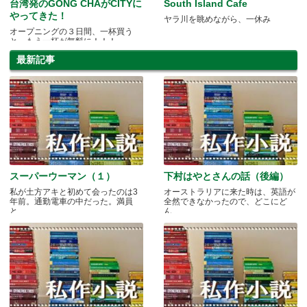
台湾発のGONG CHAがCITYに
South Island Cafe
やってきた！
ヤラ川を眺めながら、一休み
オープニングの３日間、一杯買う
と、もう一杯が無料に！！！
最新記事
スーパーウーマン（１）
下村はやとさんの話（後編）
私が土方アキと初めて会ったのは3
オーストラリアに来た時は、英語が
年前。通勤電車の中だった。満員
全然できなかったので、どこにど
と.....
ん.....