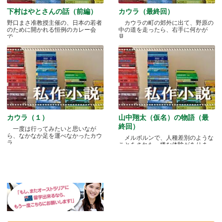
下村はやとさんの話（前編）
カウラ（最終回）
野口まさ准教授主催の、日本の若者
カウラの町の郊外に出て、野原の
のために開かれる恒例のカレー会
中の道を走ったら、右手に何かが
で.....
見.....
カウラ（１）
山中翔太（仮名）の物語（最
終回）
一度は行ってみたいと思いなが
ら、なかなか足を運べなかったカウ
メルボルンで、人種差別のような
ラ.....
ことをされた、嫌な体験がありま
す.....