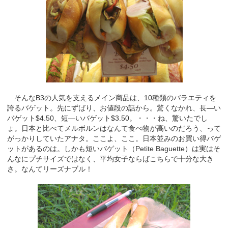
そんなB3の人気を支えるメイン商品は、10種類のバラエティを
誇るバゲット。先にずばり、お値段の話から。驚くなかれ、長―い
バゲット$4.50、短―いバゲット$3.50。・・・ね、驚いたでし
ょ。日本と比べてメルボルンはなんて食べ物が高いのだろう、って
がっかりしていたアナタ。ここよ、ここ。日本並みのお買い得バゲ
ットがあるのは。しかも短いバゲット（Petite Baguette）は実はそ
んなにプチサイズではなく、平均女子ならばこちらで十分な大き
さ。なんてリーズナブル！