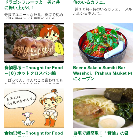
ドラゴンフルーツよ 炎と共
侍のいるカフェ。
に舞い上がれ！
第１０杯 - 侍のいるカフェ。 メル
ボルン日本人バ.....
奇抜でユニークな外見。香港で初め
て見た時はとても衝撃的でした.....
食物思考～Thought for Food
Beer x Sake x Sumibi Bar
～(８) ホットクロスバン編
Wasshoi、Prahran Market 内
にオープン
ばってん、そんなこと言われても
ね、聞いたこともなか。え？その
日本食文化の発信地
と.....
食物思考～Thought for Food
自宅で超簡単！「普通」の醤