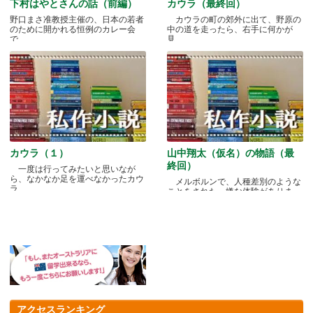
下村はやとさんの話（前編）
カウラ（最終回）
野口まさ准教授主催の、日本の若者
カウラの町の郊外に出て、野原の
のために開かれる恒例のカレー会
中の道を走ったら、右手に何かが
で.....
見.....
カウラ（１）
山中翔太（仮名）の物語（最
終回）
一度は行ってみたいと思いなが
ら、なかなか足を運べなかったカウ
メルボルンで、人種差別のような
ラ.....
ことをされた、嫌な体験がありま
す.....
アクセスランキング