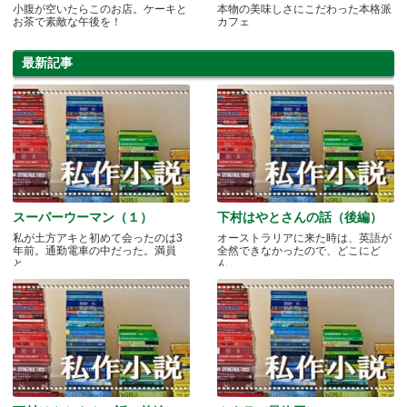
小腹が空いたらこのお店。ケーキと
本物の美味しさにこだわった本格派
お茶で素敵な午後を！
カフェ
最新記事
スーパーウーマン（１）
下村はやとさんの話（後編）
私が土方アキと初めて会ったのは3
オーストラリアに来た時は、英語が
年前。通勤電車の中だった。満員
全然できなかったので、どこにど
と.....
ん.....