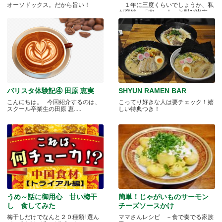
オーソドックス。だから旨い！
１年に三度くらいでしょうか、私
が突然、「肉～っ！」と叫び出す
瞬.....
バリスタ体験記④ 田原 恵実
SHYUN RAMEN BAR
こんにちは。 今回紹介するのは、
こってり好きな人は要チェック！嬉
スクール卒業生の田原 恵.....
しい特典つき！
うめ～話に御用心 甘い梅干
簡単！じゃがいものサーモン
し 食してみた
チーズソースかけ
梅干しだけでなんと２０種類! 選ん
ママさんレシピ －食で奏でる家族