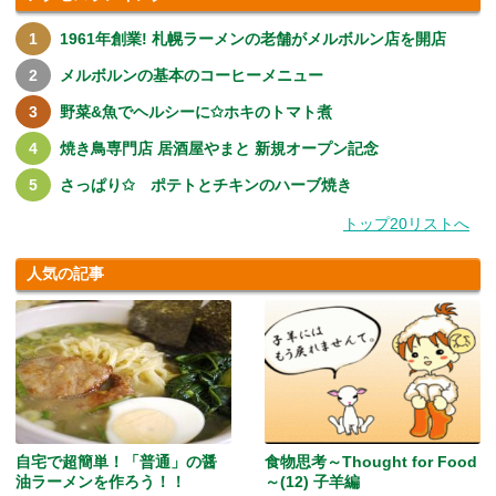
1961年創業! 札幌ラーメンの老舗がメルボルン店を開店
メルボルンの基本のコーヒーメニュー
野菜&魚でヘルシーに✩ホキのトマト煮
焼き鳥専門店 居酒屋やまと 新規オープン記念
さっぱり✩ ポテトとチキンのハーブ焼き
トップ20リストへ
人気の記事
自宅で超簡単！「普通」の醤
食物思考～Thought for Food
油ラーメンを作ろう！！
～(12) 子羊編