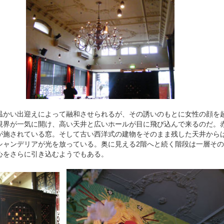
かい出迎えによって融和させられるが、その誘いのもとに女性の顔を
視界が一気に開け、高い天井と広いホールが目に飛び込んで来るのだ。
が施されている窓。そして古い西洋式の建物をそのまま残した天井から
シャンデリアが光を放っている。奥に見える2階へと続く階段は一層そ
心をさらに引き込むようでもある。