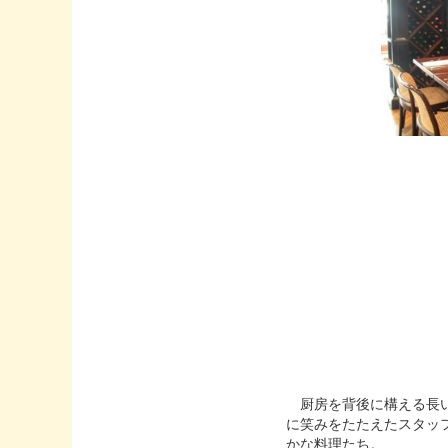
厨房を背後に構える長い
に笑みをたたえたスタッ
かな料理たち。