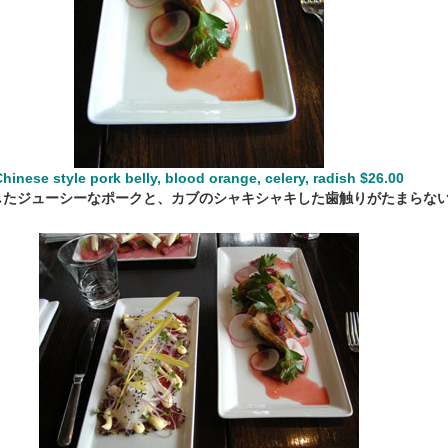
Chinese style pork belly, blood orange, celery, radish $26.00
したジューシーなポークと、カブのシャキシャキした歯触りがたまらな