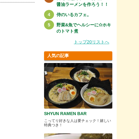
醤油ラーメンを作ろう！！
侍のいるカフェ。
野菜&魚でヘルシーに✩ホキ
のトマト煮
トップ20リストへ
人気の記事
SHYUN RAMEN BAR
こってり好きな人は要チェック！嬉しい
特典つき！