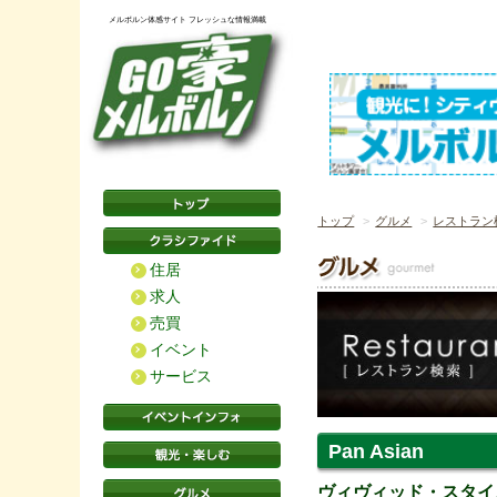
メルボルン体感サイト フレッシュな情報満載
トップ
グルメ
レストラン
住居
求人
売買
イベント
サービス
Pan Asian
ヴィヴィッド・スタイ