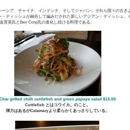
ーシア、チャイナ、インドシナ、そしてジャパン。それら国々の古き
ン・ディッシュが融合して編みだされた新しいアジアン・ディッシュ。そ
荒金育英氏とBen Corp氏の進化し続ける料理である。
Char grilled chilli cuttlefish and green papaya salad $15.00
Cuttlefish とはコウイカ。のこと。
弾力はあるがCalamaryより柔らかくあっさりしている。