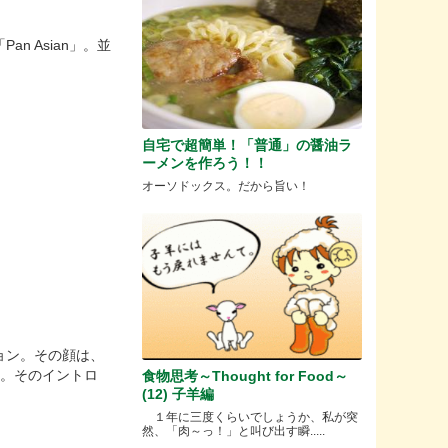
 Asian」。並
自宅で超簡単！「普通」の醤油ラ
ーメンを作ろう！！
オーソドックス。だから旨い！
ョン。その顔は、
い。そのイントロ
食物思考～Thought for Food～
(12) 子羊編
１年に三度くらいでしょうか、私が突
然、「肉～っ！」と叫び出す瞬.....