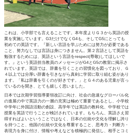
これは、小学部でも言えることです。本年度よりＧ３から英語の授
業を実施しています。G3だけでなくG4も、そしてG5にとっても
初めての英語です。『新しい言語を学ぶためには努力が必要である
こと、努力なしでは言語は身につきません。第２言語として英語を
勉強するためには、英語という言語をrespect(尊敬)してほしいで
す。』という英語担当教員のメッセージがG4とG5の教室に掲示さ
れています。英語では、辞書を引くことの習慣化を図っており、Ｇ
４以上では分厚い辞書を引きながら真剣に学習に取り組む姿があり
ます。「私は辞書を引くのが好きです。」とＧ４のある児童が言っ
ているのを聞き、とても嬉しく思いました。
日本では次期学習指導要領改訂に向け、社会の急速なグローバル化
の進展の中で英語力の一層の充実は極めて重要であるとし、小学校
中学年に外国語活動の創設、高学年では英語の教科化、中学校では
授業を英語で行うことが検討されています。もちろん、英語さえ習
得すればよいということではなく、日本の伝統や文化を理解し誇り
を持つこと、他国の伝統や文化を尊重すること、思考力・判断力・
表現力を身に付け、情報や考えなどを積極的に発信し、相手とコミ