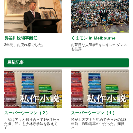
長谷川総領事離任
くまモン in Melbourne
3年間、お疲れ様でした。
お茶目な人気者!! キレキレのダンス
も披露
最新記事
スーパーウーマン（２）
スーパーウーマン（１）
私はアキと知り合って1か月たっ
私が土方アキと初めて会ったのは3
た頃、私にも少林寺拳法を教えて
年前。通勤電車の中だった。満員
く.....
と.....