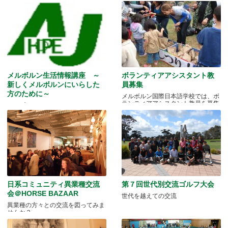
メルボルン生活情報講座 ～
ボランティアアシスタント教
新しくメルボルンにいらした
員募集
方のために～
メルボルン国際日本語学校では、ボ
ランティアアシスタント教員を募集
ホープコネクション・カルチャース
クール
日系コミュニティ異業種交流
第７回世代別交流ゴルフ大会
会＠HORSE BAZAAR
世代を越えての交流
異業種の方々との交流を図ってみま
せんか？