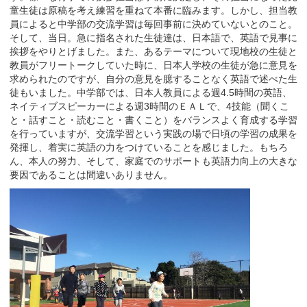
童生徒は原稿を考え練習を重ねて本番に臨みます。しかし、担当教
員によると中学部の交流学習は毎回事前に決めていないとのこと。
そして、当日。急に指名された生徒達は、日本語で、英語で見事に
挨拶をやりとげました。また、あるテーマについて現地校の生徒と
教員がフリートークしていた時に、日本人学校の生徒が急に意見を
求められたのですが、自分の意見を臆することなく英語で述べた生
徒もいました。中学部では、日本人教員による週4.5時間の英語、
ネイティブスピーカーによる週3時間のＥＡＬで、4技能（聞くこ
と・話すこと・読むこと・書くこと）をバランスよく育成する学習
を行っていますが、交流学習という実践の場で日頃の学習の成果を
発揮し、着実に英語の力をつけていることを感じました。もちろ
ん、本人の努力、そして、家庭でのサポートも英語力向上の大きな
要因であることは間違いありません。