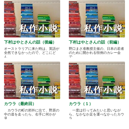
下村はやとさんの話（後編）
下村はやとさんの話（前編）
オーストラリアに来た時は、英語が
野口まさ准教授主催の、日本の若者
全然できなかったので、どこにど
のために開かれる恒例のカレー会
ん.....
で.....
カウラ（最終回）
カウラ（１）
カウラの町の郊外に出て、野原の
一度は行ってみたいと思いなが
中の道を走ったら、右手に何かが
ら、なかなか足を運べなかったカウ
見.....
ラ.....