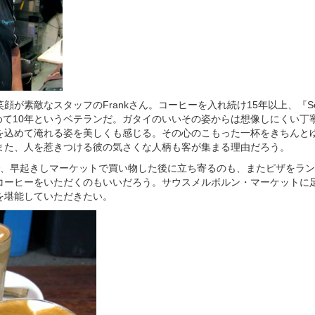
が素敵なスタッフのFrankさん。コーヒーを入れ続け15年以上、『South 
で働き始めて10年というベテランだ。ガタイのいいその姿からは想像しにくい
を込めて淹れる姿を美しくも感じる。その心のこもった一杯をきちんと
また、人を惹きつける彼の気さくな人柄も客が集まる理由だろう。
で、早起きしマーケットで買い物した後に立ち寄るのも、またピザをラ
コーヒーをいただくのもいいだろう。サウスメルボルン・マーケットに
を堪能していただきたい。