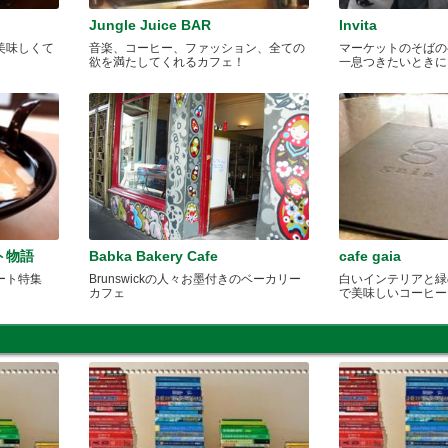
Jungle Juice BAR
Invita
美味しくて
音楽、コーヒー、ファッション、全ての
マーケットのそばの
欲を満たしてくれるカフェ！
一息つきたいときに
ト物語
Babka Bakery Cafe
cafe gaia
ート特集
Brunswickの人々お墨付きのベーカリー
白いインテリアと緑
カフェ
で美味しいコーヒー