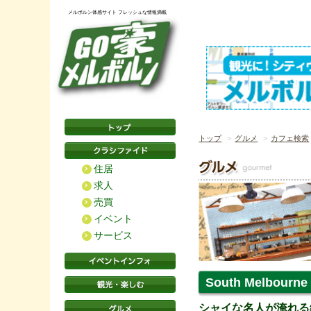
メルボルン体感サイト フレッシュな情報満載
トップ
グルメ
カフェ検索
住居
求人
売買
イベント
サービス
South Melbourne 
シャイな名人が淹れる