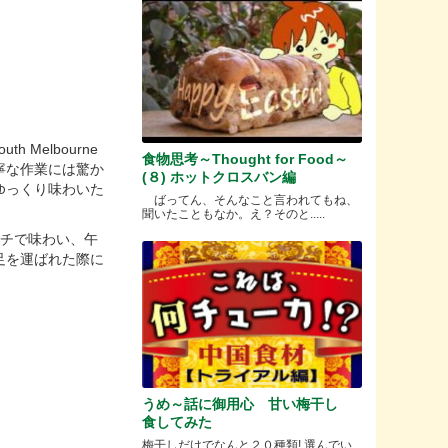
Melbourne
食物思考～Thought for Food～
丁寧な作業には驚か
(８) ホットクロスバン編
ゆっくり味わいた
ばってん、そんなこと言われてもね、
聞いたこともなか。え？そのと.....
ンチで味わい、午
足を運ばれた際に
うめ～話に御用心 甘い梅干し
食してみた
梅干しだけでなんと２０種類! 選んでい