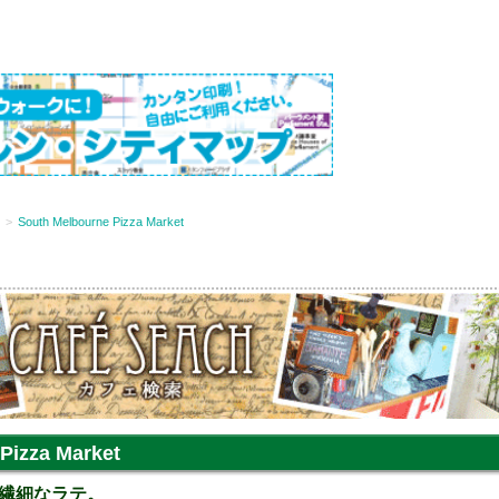
South Melbourne Pizza Market
Pizza Market
繊細なラテ。