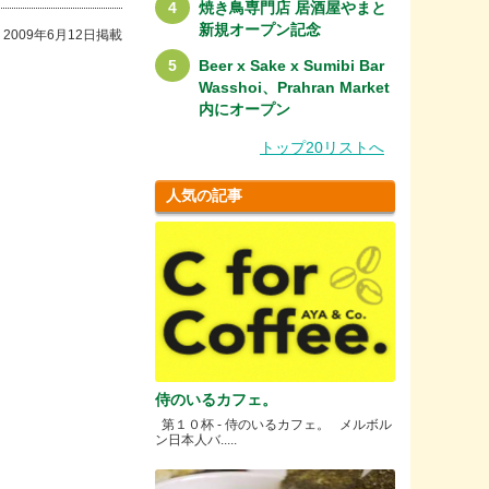
焼き鳥専門店 居酒屋やまと
新規オープン記念
2009年6月12日掲載
Beer x Sake x Sumibi Bar
Wasshoi、Prahran Market
内にオープン
トップ20リストへ
人気の記事
侍のいるカフェ。
第１０杯 - 侍のいるカフェ。 メルボル
ン日本人バ.....