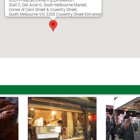
SOUTH MELBOURNE PIZZA MARKET
Stall 3, Deli Aisle G, South Melbourne Market,
Corner of Cecil Street & Coventry Street,
South Melbourne VIC 3205 (Coventry Street Entrance)