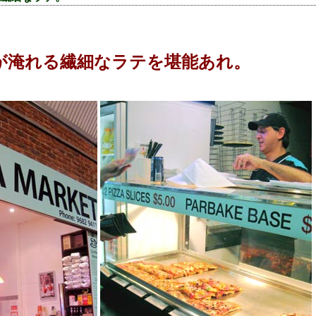
が淹れる繊細なラテを堪能あれ。