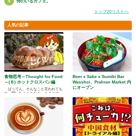
侍のいるカフェ。
トップ20リストへ
人気の記事
食物思考～Thought for Food
Beer x Sake x Sumibi Bar
～(８) ホットクロスバン編
Wasshoi、Prahran Market 内
にオープン
ばってん、そんなこと言われても
ね、聞いたこともなか。え？その
日本食文化の発信地
と.....