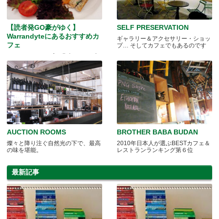
【読者発GO豪がゆく】
SELF PRESERVATION
Warrandyteにあるおすすめカ
ギャラリー＆アクセサリー・ショッ
フェ
プ… そしてカフェでもあるのです
Cocoa Moon Café、北東サバーブの
隠れた人気店
AUCTION ROOMS
BROTHER BABA BUDAN
燦々と降り注ぐ自然光の下で、最高
2010年日本人が選ぶBESTカフェ＆
の味を堪能。
レストランランキング第６位
最新記事