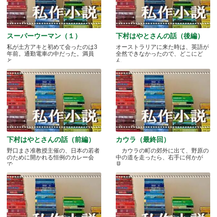
スーパーウーマン（１）
下村はやとさんの話（後編）
私が土方アキと初めて会ったのは3
オーストラリアに来た時は、英語が
年前。通勤電車の中だった。満員
全然できなかったので、どこにど
と.....
ん.....
下村はやとさんの話（前編）
カウラ（最終回）
野口まさ准教授主催の、日本の若者
カウラの町の郊外に出て、野原の
のために開かれる恒例のカレー会
中の道を走ったら、右手に何かが
で.....
見.....