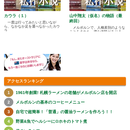
カウラ（１）
山中翔太（仮名）の物語（最
終回）
一度は行ってみたいと思いなが
ら、なかなか足を運べなかったカウ
メルボルンで、人種差別のような
ラ.....
ことをされた、嫌な体験がありま
す.....
アクセスランキング
1961年創業! 札幌ラーメンの老舗がメルボルン店を開店
メルボルンの基本のコーヒーメニュー
自宅で超簡単！「普通」の醤油ラーメンを作ろう！！
野菜&魚でヘルシーに✩ホキのトマト煮