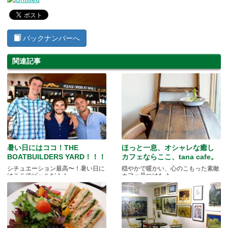
バックナンバーへ
関連記事
暑い日にはココ！THE
ほっと一息、オシャレな癒し
BOATBUILDERS YARD！！！
カフェならここ、tana cafe。
シチュエーション最高〜！暑い日に
穏やかで暖かい、心のこもった素敵
はここでビールだ！！
カフェ見つけたよ。