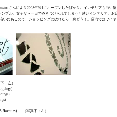
Buxtonさんにより2008年9月にオープンしたばかり。インテリアも白
シンプル。女子なら一目で惹きつけられてしまう可愛いインテリア。お
treet）沿いにあるので、ショッピングに疲れたら一息どうぞ。店内ではワ
真下：左）
each toppings)
ppings)
ngs)
. 3 flavours）
（写真下：右）