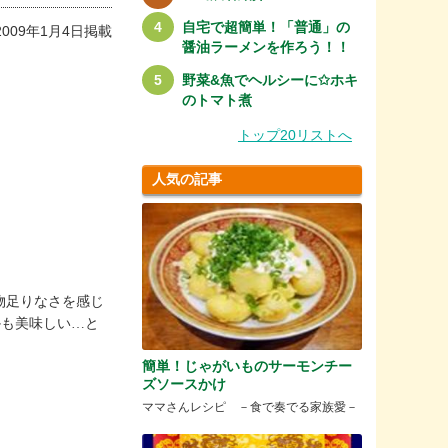
自宅で超簡単！「普通」の
2009年1月4日掲載
醤油ラーメンを作ろう！！
野菜&魚でヘルシーに✩ホキ
のトマト煮
トップ20リストへ
人気の記事
物足りなさを感じ
かも美味しい…と
簡単！じゃがいものサーモンチー
ズソースかけ
ママさんレシピ －食で奏でる家族愛－