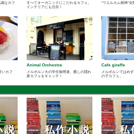
思議なカフ
すべてオーガニックにこだわるカフェ。
“ウエルカム精神”
インテリアにも注目！
Animal Orchestra
Cafe giraffe
甘いカフ
メルボルン大の学生御用達、癒しの隠れ
メルボルンではめず
家カフェをキャッチ！
の子カフェ。