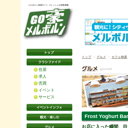
メルボルン体感サイト フレッシュな情報満載
トップ
グルメ
カフェ検索
住居
求人
売買
イベント
サービス
Frost Yoghurt Ba
お店に入った瞬間、目