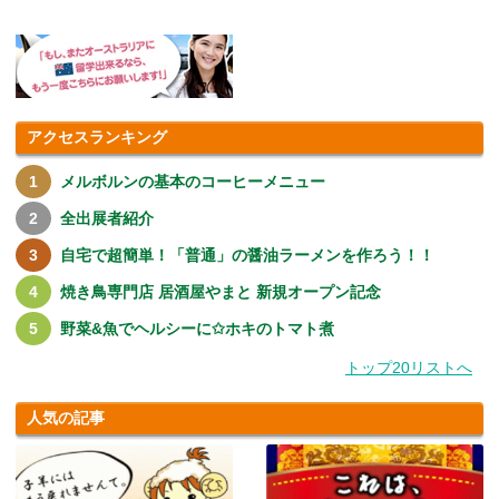
アクセスランキング
メルボルンの基本のコーヒーメニュー
全出展者紹介
自宅で超簡単！「普通」の醤油ラーメンを作ろう！！
焼き鳥専門店 居酒屋やまと 新規オープン記念
野菜&魚でヘルシーに✩ホキのトマト煮
トップ20リストへ
人気の記事