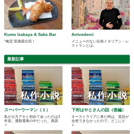
Kumo Izakaya & Sake Bar
Arrivederci
“俺流”居酒屋出現！
メニューのない伝統イタリアン・レ
ストランとは。
最新記事
スーパーウーマン（１）
下村はやとさんの話（後編）
私が土方アキと初めて会ったのは3
オーストラリアに来た時は、英語が
年前。通勤電車の中だった。満員
全然できなかったので、どこにど
と.....
ん.....