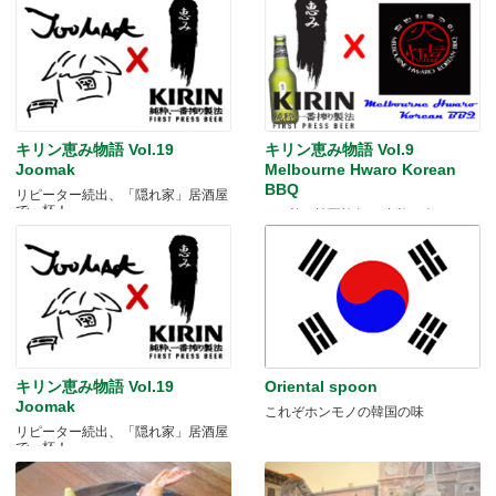
キリン恵み物語 Vol.19
キリン恵み物語 Vol.9
Joomak
Melbourne Hwaro Korean
BBQ
リピーター続出、「隠れ家」居酒屋
で一杯！
300秒の韓国旅行。味覚に迫るフィ
ルム完成！
キリン恵み物語 Vol.19
Oriental spoon
Joomak
これぞホンモノの韓国の味
リピーター続出、「隠れ家」居酒屋
で一杯！