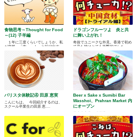
食物思考～Thought for Food
ドラゴンフルーツよ 炎と共
～(12) 子羊編
に舞い上がれ！
１年に三度くらいでしょうか、私
奇抜でユニークな外見。香港で初め
が突然、「肉～っ！」と叫び出す
て見た時はとても衝撃的でした.....
瞬.....
バリスタ体験記④ 田原 恵実
Beer x Sake x Sumibi Bar
Wasshoi、Prahran Market 内
こんにちは。 今回紹介するのは、
にオープン
スクール卒業生の田原 恵.....
日本食文化の発信地