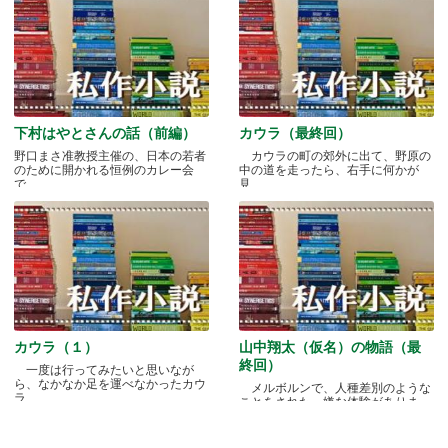
下村はやとさんの話（前編）
カウラ（最終回）
野口まさ准教授主催の、日本の若者
カウラの町の郊外に出て、野原の
のために開かれる恒例のカレー会
中の道を走ったら、右手に何かが
で.....
見.....
カウラ（１）
山中翔太（仮名）の物語（最
終回）
一度は行ってみたいと思いなが
ら、なかなか足を運べなかったカウ
メルボルンで、人種差別のような
ラ.....
ことをされた、嫌な体験がありま
す.....