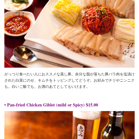
がっつり食べたい人におススメな蒸し豚。余分な脂が落ちた豚バラ肉を塩漬け
された白菜にのせ、キムチをトッピングしてどうぞ。お好みでチリやニンニク
も。白いご飯でも、お酒のあてとしてもいけます。
• Pan-fried Chicken Giblet (mild or Spicy) $15.00