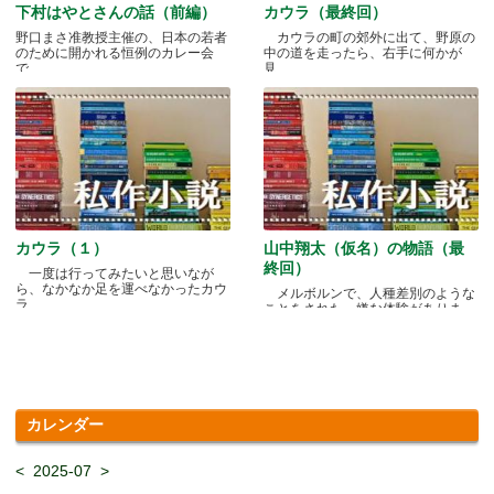
下村はやとさんの話（前編）
カウラ（最終回）
野口まさ准教授主催の、日本の若者
カウラの町の郊外に出て、野原の
のために開かれる恒例のカレー会
中の道を走ったら、右手に何かが
で.....
見.....
カウラ（１）
山中翔太（仮名）の物語（最
終回）
一度は行ってみたいと思いなが
ら、なかなか足を運べなかったカウ
メルボルンで、人種差別のような
ラ.....
ことをされた、嫌な体験がありま
す.....
カレンダー
<
2025-07
>