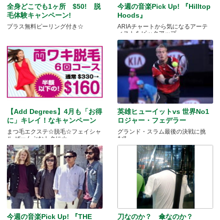
全身どこでも1ヶ所 $50! 脱
今週の音楽Pick Up! 『Hilltop
毛体験キャンペーン!
Hoods』
プラス無料ピーリング付き☆
ARIAチャートから気になるアーテ
ィストをピックアップ
【Add Degrees】4月も「お得
英雄ヒューイットvs 世界No1
に」キレイ！なキャンペーン
ロジャー・フェデラー
まつ毛エクステ☆脱毛☆フェイシャ
グランド・スラム最後の決戦に挑
ル ぜーんぶおトクに☆
む!!
今週の音楽Pick Up! 『THE
刀なのか？ 傘なのか？