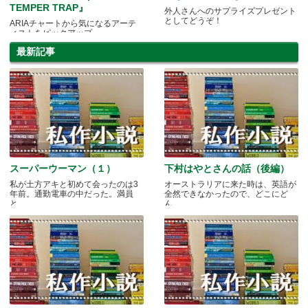
TEMPER TRAP』
外人さんへのサプライズプレゼント
としてどうぞ！
ARIAチャートから気になるアーテ
ィストをピックアップ
最新記事
スーパーウーマン（１）
下村はやとさんの話（後編）
私が土方アキと初めて会ったのは3
オーストラリアに来た時は、英語が
年前。通勤電車の中だった。満員
全然できなかったので、どこにど
と.....
ん.....