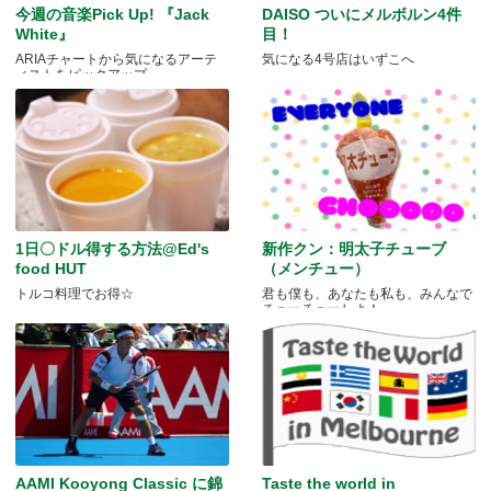
今週の音楽Pick Up! 『Jack
DAISO ついにメルボルン4件
White』
目！
ARIAチャートから気になるアーテ
気になる4号店はいずこへ
ィストをピックアップ
1日〇ドル得する方法@Ed's
新作クン：明太子チューブ
food HUT
（メンチュー）
トルコ料理でお得☆
君も僕も、あなたも私も、みんなで
チューチューしよ！
AAMI Kooyong Classic に錦
Taste the world in