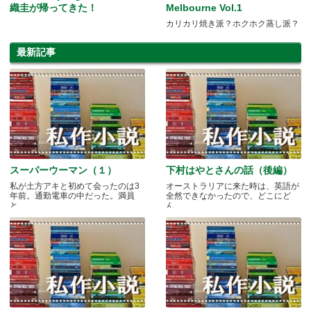
織圭が帰ってきた！
Melbourne Vol.1
カリカリ焼き派？ホクホク蒸し派？
最新記事
スーパーウーマン（１）
下村はやとさんの話（後編）
私が土方アキと初めて会ったのは3
オーストラリアに来た時は、英語が
年前。通勤電車の中だった。満員
全然できなかったので、どこにど
と.....
ん.....