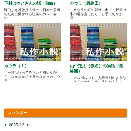
下村はやとさんの話（前編）
カウラ（最終回）
野口まさ准教授主催の、日本の若者
カウラの町の郊外に出て、野原の
のために開かれる恒例のカレー会
中の道を走ったら、右手に何かが
で.....
見.....
カウラ（１）
山中翔太（仮名）の物語（最
終回）
一度は行ってみたいと思いなが
ら、なかなか足を運べなかったカウ
メルボルンで、人種差別のような
ラ.....
ことをされた、嫌な体験がありま
す.....
カレンダー
<
2025-12
>