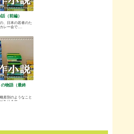
の話（前編）
の、日本の若者のた
ー会で.....
）の物語（最終
種差別のようなこと
ります.....