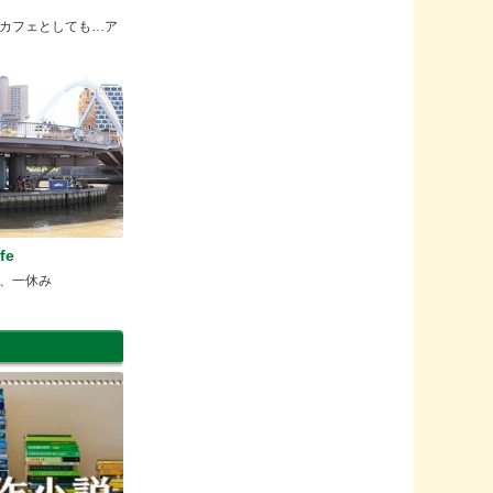
カフェとしても…ア
fe
、一休み