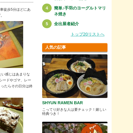
簡単♪手羽のヨーグルトマリ
下車徒歩5分ほどにあ
ネ焼き
ず。
全出展者紹介
トップ20リストへ
人気の記事
たい感じはあまりな
シードやゴマ、レー
まったらその日分は終
SHYUN RAMEN BAR
こってり好きな人は要チェック！嬉しい
特典つき！