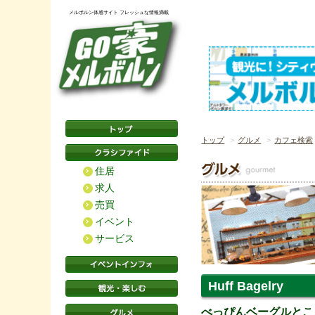
メルボルン体感サイト フレッシュな情報満載
トップ
グルメ
カフェ検索
住居
求人
売買
イベント
サービス
Huff Bagelry
べっぴんベーグルとこ