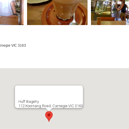
rnegie VIC 3163
m
Huff Bagelry
112 Koornang Road, Carnegie VIC 3163