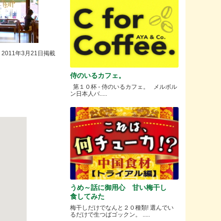
2011年3月21日掲載
侍のいるカフェ。
第１０杯 - 侍のいるカフェ。 メルボル
ン日本人バ.....
うめ～話に御用心 甘い梅干し
食してみた
梅干しだけでなんと２０種類! 選んでい
るだけで生つばゴックン。 .....