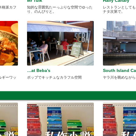
Mr Tulk
Hairy Canary
本格派カフ
知的な雰囲気たーっぷりな空間でゆった
レストランとしても
り、のんびりと。
ナタ次第で。
…at Beba’s
South Island Ca
ルギーワッ
ポップでキッチュなカラフル空間
ヤラ川を眺めながら