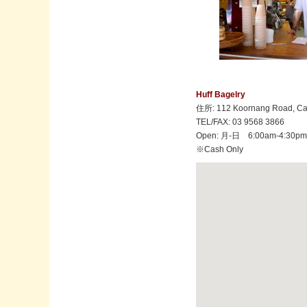
Huff Bagelry
住所: 112 Koornang Road, Ca
TEL/FAX: 03 9568 3866
Open: 月-日 6:00am-4:30p
※Cash Only