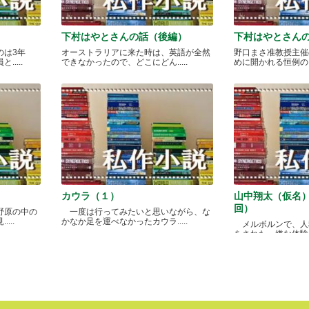
下村はやとさんの話（後編）
下村はやとさん
のは3年
オーストラリアに来た時は、英語が全然
野口まさ准教授主催
....
できなかったので、どこにどん.....
めに開かれる恒例のカレ
カウラ（１）
山中翔太（仮名
回）
野原の中の
一度は行ってみたいと思いながら、な
...
かなか足を運べなかったカウラ.....
メルボルンで、人
をされた、嫌な体験があ