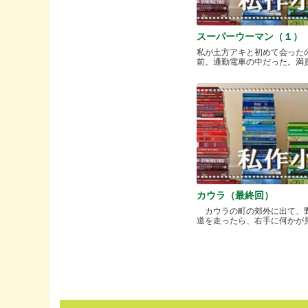
スーパーウーマン（１）
私が土方アキと初めて会った
前。通勤電車の中だった。満員と.
カウラ（最終回）
カウラの町の郊外に出て、
道を走ったら、右手に何かが見..