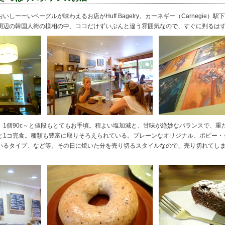
ーーいベーグルが味わえるお店がHuff Bagelry。カーネギー（Carnegie）駅
周辺の韓国人街の様相の中、ココだけずいぶんと違う雰囲気なので、すぐに判るは
1個90c～と値段もとてもお手頃。程よい塩加減と、甘味が絶妙なバランスで、重
と1コ完食。種類も豊富に取りそろえられている。プレーンなオリジナル、ポピー・
いるタイプ、など等。その日に焼いた分を売り切るスタイルなので、売り切
れてし