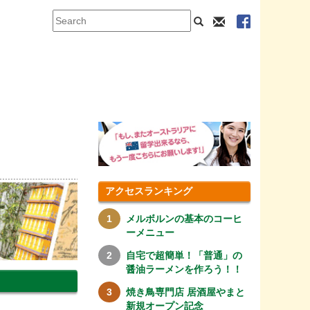
アクセスランキング
メルボルンの基本のコーヒ
ーメニュー
自宅で超簡単！「普通」の
醤油ラーメンを作ろう！！
焼き鳥専門店 居酒屋やまと
新規オープン記念