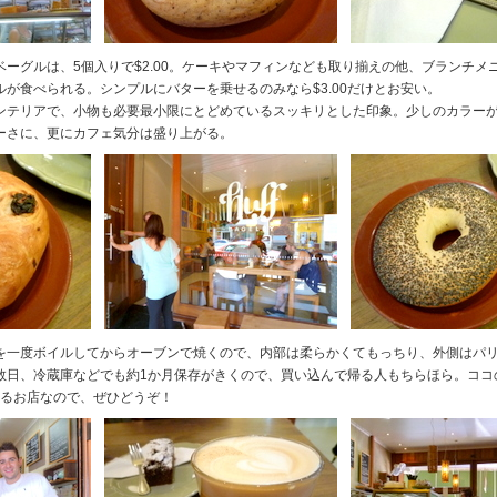
グルは、5個入りで$2.00。ケーキやマフィンなども取り揃えの他、ブランチメニュ
が食べられる。シンプルにバターを乗せるのみなら$3.00だけとお安い。
ンテリアで、小物も必要最小限にとどめているスッキリとした印象。少しのカラー
ーさに、更にカフェ気分は盛り上がる。
一度ボイルしてからオーブンで焼くので、内部は柔らかくてもっちり、外側はパ
数日、冷蔵庫などでも約1か月保存がきくので、買い込んで帰る人もちらほら。
ココ
えるお店なので、ぜひどうぞ！