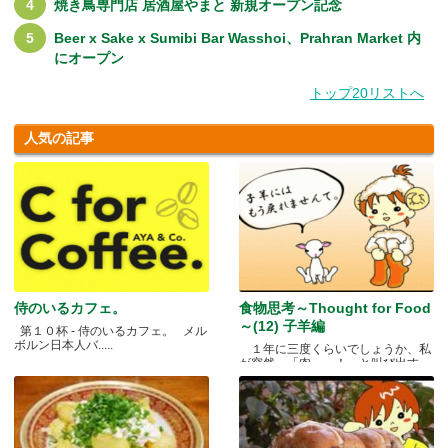
焼き鳥専門店 居酒屋やまと 新規オープン記念
Beer x Sake x Sumibi Bar Wasshoi、Prahran Market 内
にオープン
トップ20リストへ
人気の記事
侍のいるカフェ。
食物思考～Thought for Food
～(12) 子羊編
第１０杯 - 侍のいるカフェ。 メル
ボルン日本人バ.....
１年に三度くらいでしょうか、私
が突然、「肉～っ！」と叫び出す
瞬.....