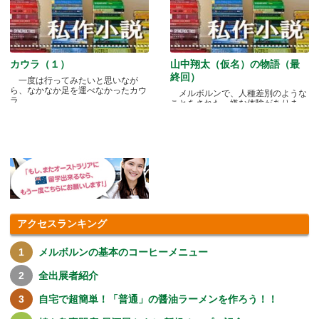
カウラ（１）
山中翔太（仮名）の物語（最
終回）
一度は行ってみたいと思いなが
ら、なかなか足を運べなかったカウ
メルボルンで、人種差別のような
ラ.....
ことをされた、嫌な体験がありま
す.....
アクセスランキング
メルボルンの基本のコーヒーメニュー
全出展者紹介
自宅で超簡単！「普通」の醤油ラーメンを作ろう！！