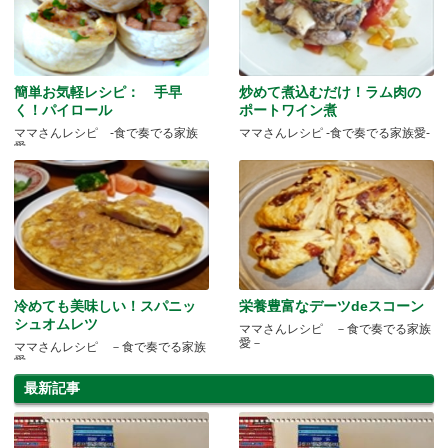
簡単お気軽レシピ： 手早
炒めて煮込むだけ！ラム肉の
く！パイロール
ポートワイン煮
ママさんレシピ -食で奏でる家族
ママさんレシピ -食で奏でる家族愛-
愛-
冷めても美味しい！スパニッ
栄養豊富なデーツdeスコーン
シュオムレツ
ママさんレシピ －食で奏でる家族
愛－
ママさんレシピ －食で奏でる家族
愛－
最新記事