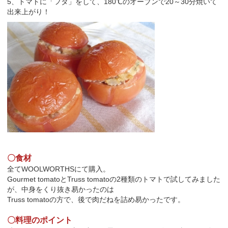
5、トマトに「フタ」をして、180℃のオーブンで20～30分焼いて
出来上がり！
〇食材
全てWOOLWORTHSにて購入。
Gourmet tomatoとTruss tomatoの2種類のトマトで試してみました
が、中身をくり抜き易かったのは
Truss tomatoの方で、後で肉だねを詰め易かったです。
〇料理のポイント