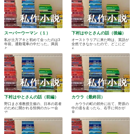
スーパーウーマン（１）
下村はやとさんの話（後編）
私が土方アキと初めて会ったのは3
オーストラリアに来た時は、英語が
年前。通勤電車の中だった。満員
全然できなかったので、どこにど
と.....
ん.....
下村はやとさんの話（前編）
カウラ（最終回）
野口まさ准教授主催の、日本の若者
カウラの町の郊外に出て、野原の
のために開かれる恒例のカレー会
中の道を走ったら、右手に何かが
で.....
見.....