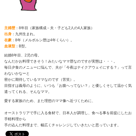
主婦歴
：8年目（家族構成－夫・子ども2人の4人家族）
出身
：九州生まれ。
在豪
：8年（メルボルン歴は4年くらい）。
血液型
：B型。
結婚8年目、2児の母。
なんだかお料理できそう！みたいなママ歴なのですが実態は・・・。
毎日夕食のメニューに悩んで、夫が「今夜はテイクアウェイにする？」って言
わないかなーと
密かに期待しているママなのです（苦笑）。
目指すは義母のように、いつも「お腹へってない？」と優しくそして温かく気
遣ってくれる、そんなママ。
愛する家族のため、また理想のママ像へ近づくために、
オーストラリアで手に入る食材で、日本人が調理し、食べる事を前提にしたお
手軽料理から
手の込んだ料理まで、幅広くチャレンジしていきたいと思っています。