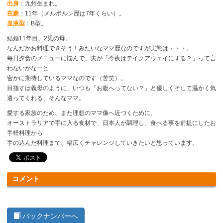
出身
：九州生まれ。
在豪
：11年（メルボルン歴は7年くらい）。
血液型
：B型。
結婚11年目、2児の母。
なんだかお料理できそう！みたいなママ歴なのですが実態は・・・。
毎日夕食のメニューに悩んで、夫が「今夜はテイクアウェイにする？」って言
わないかなーと
密かに期待しているママなのです（苦笑）。
目指すは義母のように、いつも「お腹へってない？」と優しくそして温かく気
遣ってくれる、そんなママ。
愛する家族のため、また理想のママ像へ近づくために、
オーストラリアで手に入る食材で、日本人が調理し、食べる事を前提にしたお
手軽料理から
手の込んだ料理まで、幅広くチャレンジしていきたいと思っています。
コメント
バックナンバーへ