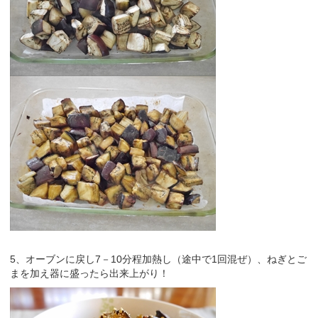
5、オーブンに戻し7－10分程加熱し（途中で1回混ぜ）、ねぎとご
まを加え器に盛ったら出来上がり！