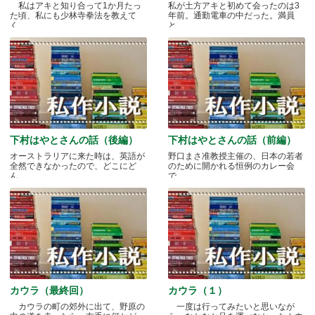
私はアキと知り合って1か月たっ
私が土方アキと初めて会ったのは3
た頃、私にも少林寺拳法を教えて
年前。通勤電車の中だった。満員
く.....
と.....
下村はやとさんの話（後編）
下村はやとさんの話（前編）
オーストラリアに来た時は、英語が
野口まさ准教授主催の、日本の若者
全然できなかったので、どこにど
のために開かれる恒例のカレー会
ん.....
で.....
カウラ（最終回）
カウラ（１）
カウラの町の郊外に出て、野原の
一度は行ってみたいと思いなが