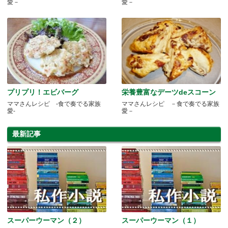
愛－
愛－
プリプリ！エビバーグ
栄養豊富なデーツdeスコーン
ママさんレシピ -食で奏でる家族
ママさんレシピ －食で奏でる家族
愛-
愛－
最新記事
スーパーウーマン（２）
スーパーウーマン（１）