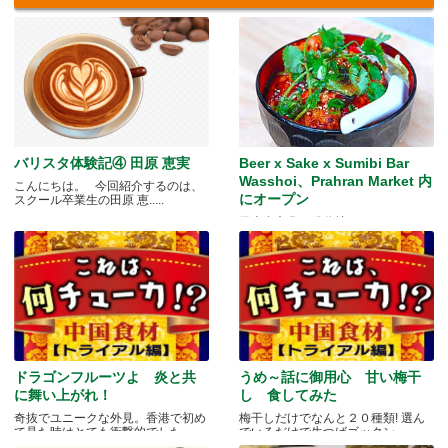
バリスタ体験記④ 田原 恵実
Beer x Sake x Sumibi Bar
Wasshoi、Prahran Market 内
こんにちは。 今回紹介するのは、
にオープン
スクール卒業生の田原 恵.....
日本食文化の発信地
ドラゴンフルーツよ 炎と共
うめ～話に御用心 甘い梅干
に舞い上がれ！
し 食してみた
奇抜でユニークな外見。香港で初め
梅干しだけでなんと２０種類! 選ん
て見た時はとても衝撃的でした.....
でいるだけで生つばゴックン。 .....