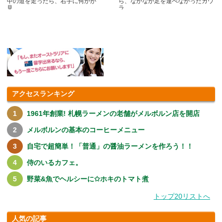
中の道を走ったら、右手に何かが
ら、なかなか足を運べなかったカウ
見.....
ラ.....
アクセスランキング
1961年創業! 札幌ラーメンの老舗がメルボルン店を開店
メルボルンの基本のコーヒーメニュー
自宅で超簡単！「普通」の醤油ラーメンを作ろう！！
侍のいるカフェ。
野菜&魚でヘルシーに✩ホキのトマト煮
トップ20リストへ
人気の記事