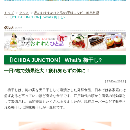
トップ
グルメ
私のおすすめひと品/お手軽レシピ、簡単料理
【ICHIBA JUNCTION】 What’s 梅干し?
【ICHIBA JUNCTION】 What’s 梅干し?
一日2粒で効果絶大！疲れ知らずの体に！
[ 17/Dec/2012 ]
梅干しは、梅の実を天日干しして塩漬けした発酵食品。日本では各家庭には
必ずあると言っていいほど身近な食品です。江戸時代の頃から病気の特効薬と
して常備され、民間療法もたくさんありましたが、現在スーパーなどで販売さ
れる梅干しは調味梅干しが一般的です。