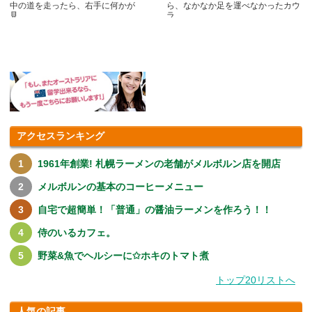
中の道を走ったら、右手に何かが
ら、なかなか足を運べなかったカウ
見.....
ラ.....
アクセスランキング
1961年創業! 札幌ラーメンの老舗がメルボルン店を開店
メルボルンの基本のコーヒーメニュー
自宅で超簡単！「普通」の醤油ラーメンを作ろう！！
侍のいるカフェ。
野菜&魚でヘルシーに✩ホキのトマト煮
トップ20リストへ
人気の記事