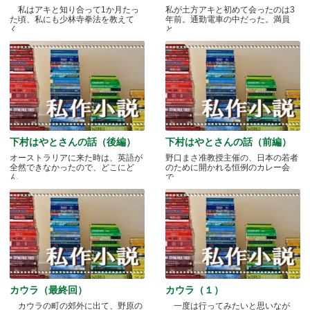
私はアキと知り合って1か月たっ
私が土方アキと初めて会ったのは3
た頃、私にも少林寺拳法を教えて
年前。通勤電車の中だった。満員
く.....
と.....
下村はやとさんの話（後編）
下村はやとさんの話（前編）
オーストラリアに来た時は、英語が
野口まさ准教授主催の、日本の若者
全然できなかったので、どこにど
のために開かれる恒例のカレー会
ん.....
で.....
カウラ（最終回）
カウラ（１）
カウラの町の郊外に出て、野原の
一度は行ってみたいと思いなが