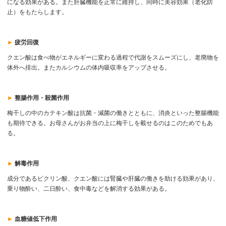
になる効果がある。また肝臓機能を正常に維持し、同時に美容効果（老化防
止）をもたらします。
►
疲労回復
クエン酸は食べ物がエネルギーに変わる過程で代謝をスムーズにし、老廃物を
体外へ排出。またカルシウムの体内吸収率をアップさせる。
►
整腸作用・殺菌作用
梅干しの中のカテキン酸は抗菌・減菌の働きとともに、消炎といった整腸機能
も期待できる。お母さんがお弁当の上に梅干しを載せるのはこのためでもあ
る。
►
解毒作用
成分であるピクリン酸、クエン酸には腎臓や肝臓の働きを助ける効果があり、
乗り物酔い、二日酔い、食中毒などを解消する効果がある。
►
血糖値低下作用