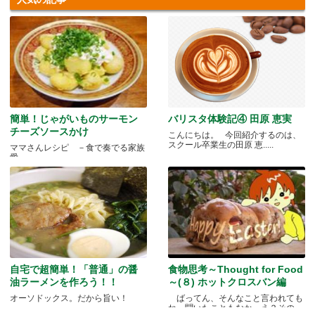
簡単！じゃがいものサーモン
バリスタ体験記④ 田原 恵実
チーズソースかけ
こんにちは。 今回紹介するのは、
スクール卒業生の田原 恵.....
ママさんレシピ －食で奏でる家族
愛－
自宅で超簡単！「普通」の醤
食物思考～Thought for Food
油ラーメンを作ろう！！
～(８) ホットクロスバン編
オーソドックス。だから旨い！
ばってん、そんなこと言われても
ね、聞いたこともなか。え？その