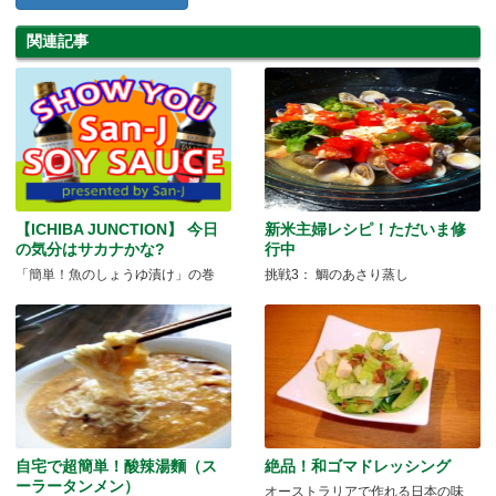
関連記事
【ICHIBA JUNCTION】 今日
新米主婦レシピ！ただいま修
の気分はサカナかな?
行中
「簡単！魚のしょうゆ漬け」の巻
挑戦3： 鯛のあさり蒸し
自宅で超簡単！酸辣湯麵（ス
絶品！和ゴマドレッシング
ーラータンメン）
オーストラリアで作れる日本の味