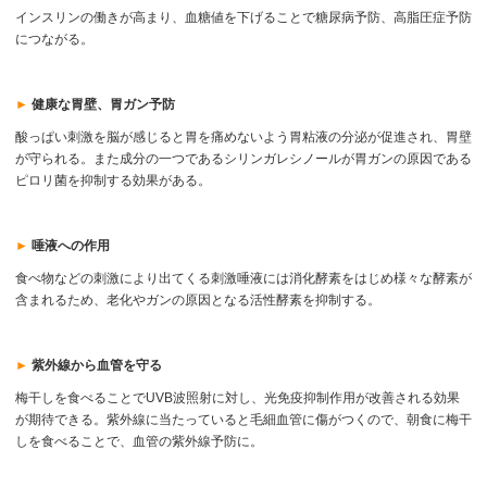
インスリンの働きが高まり、血糖値を下げることで糖尿病予防、高脂圧症予防
につながる。
►
健康な胃壁、胃ガン予防
酸っぱい刺激を脳が感じると胃を痛めないよう胃粘液の分泌が促進され、胃壁
が守られる。また成分の一つであるシリンガレシノールが胃ガンの原因である
ピロリ菌を抑制する効果がある。
►
唾液への作用
食べ物などの刺激により出てくる刺激唾液には消化酵素をはじめ様々な酵素が
含まれるため、老化やガンの原因となる活性酵素を抑制する。
►
紫外線から血管を守る
梅干しを食べることでUVB波照射に対し、光免疫抑制作用が改善される効果
が期待できる。紫外線に当たっていると毛細血管に傷がつくので、朝食に梅干
しを食べることで、血管の紫外線予防に。