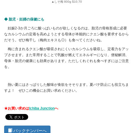
▲しそ梅 800g $10.70
◆ 胎児・妊婦の保健にも
妊娠2-3か月ごろに酸っぱいものが欲しくなるのは、胎児の骨格形成に必要
なカルシウムの定着を高めようとする母体が本能的にクエン酸を要求するから
だそう。ぜひ梅干し（梅肉エキスも◎）も食べてくださいね。
梅に含まれるクエン酸が吸収されにくいカルシウムを吸収し、定着力をアッ
プさせます。また常用することで乳酸が燃えてエネルギーになり、便秘解消、
母体・胎児の健康にも効果があります。ただしくれぐれも食べすぎにはご注意
を。
熱い夏にはさっぱりした酸味が食欲をそそります。夏バテ防止にも役立ちま
すよ！ ぜひこの機会にお買い求めください。
★お買い求めは
Ichiba Junction
へ
バックナンバーへ