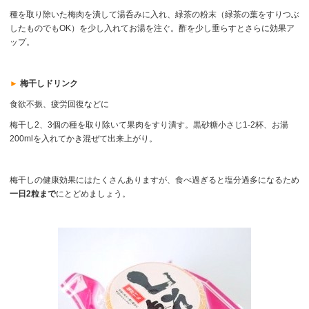
種を取り除いた梅肉を潰して湯呑みに入れ、緑茶の粉末（緑茶の葉をすりつぶ
したものでもOK）を少し入れてお湯を注ぐ。酢を少し垂らすとさらに効果ア
ップ。
►
梅干しドリンク
食欲不振、疲労回復などに
梅干し2、3個の種を取り除いて果肉をすり潰す。黒砂糖小さじ1-2杯、お湯
200mlを入れてかき混ぜて出来上がり。
梅干しの健康効果にはたくさんありますが、食べ過ぎると塩分過多になるため
一日2粒まで
にとどめましょう。