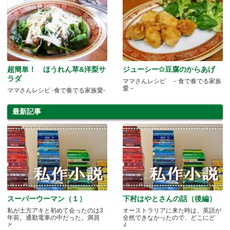
超簡単！ ほうれん草&洋梨サ
ジューシー✩豆腐のからあげ
ラダ
ママさんレシピ －食で奏でる家族
愛－
ママさんレシピ -食で奏でる家族愛-
最新記事
スーパーウーマン（１）
下村はやとさんの話（後編）
私が土方アキと初めて会ったのは3
オーストラリアに来た時は、英語が
年前。通勤電車の中だった。満員
全然できなかったので、どこにど
と.....
ん.....