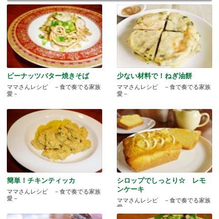
ピーナッツバター焼きそば
少ない材料で！ねぎ油餅
ママさんレシピ －食で奏でる家族
ママさんレシピ －食で奏でる家族
愛－
愛－
簡単！チキンティッカ
シロップでしっとり☆ レモ
ンケーキ
ママさんレシピ －食で奏でる家族
愛－
ママさんレシピ －食で奏でる家族
愛－