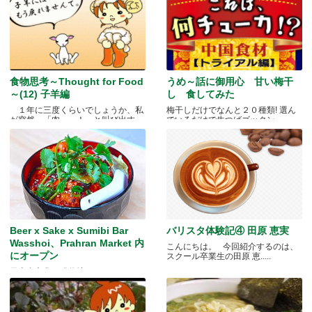
食物思考～Thought for Food
うめ～話に御用心 甘い梅干
～(12) 子羊編
し 食してみた
１年に三度くらいでしょうか、私
梅干しだけでなんと２０種類! 選ん
が突然、「肉～っ！」と叫び出す
でいるだけで生つばゴックン。 .....
瞬.....
Beer x Sake x Sumibi Bar
バリスタ体験記④ 田原 恵実
Wasshoi、Prahran Market 内
こんにちは。 今回紹介するのは、
にオープン
スクール卒業生の田原 恵.....
日本食文化の発信地