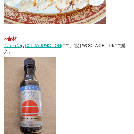
○食材
しょうゆ
は
ICHIBA JUNCTION
にて、他はWOOLWORTHSにて購
入。