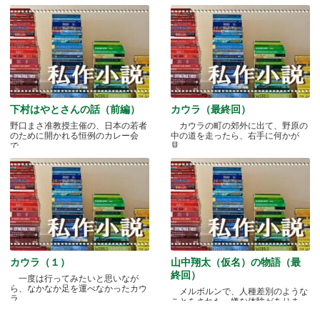
下村はやとさんの話（前編）
カウラ（最終回）
野口まさ准教授主催の、日本の若者
カウラの町の郊外に出て、野原の
のために開かれる恒例のカレー会
中の道を走ったら、右手に何かが
で.....
見.....
カウラ（１）
山中翔太（仮名）の物語（最
終回）
一度は行ってみたいと思いなが
ら、なかなか足を運べなかったカウ
メルボルンで、人種差別のような
ラ.....
ことをされた、嫌な体験がありま
す.....