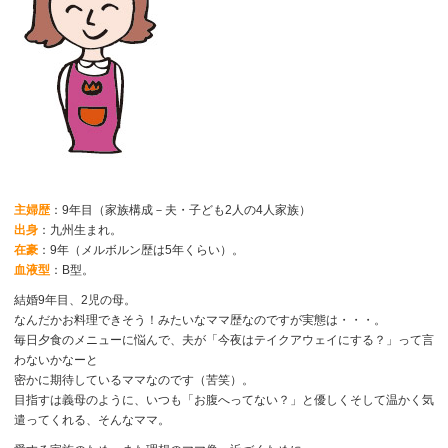
主婦歴
：9年目（家族構成－夫・子ども2人の4人家族）
出身
：九州生まれ。
在豪
：9年（メルボルン歴は5年くらい）。
血液型
：B型。
結婚9年目、2児の母。
なんだかお料理できそう！みたいなママ歴なのですが実態は・・・。
毎日夕食のメニューに悩んで、夫が「今夜はテイクアウェイにする？」って言
わないかなーと
密かに期待しているママなのです（苦笑）。
目指すは義母のように、いつも「お腹へってない？」と優しくそして温かく気
遣ってくれる、そんなママ。