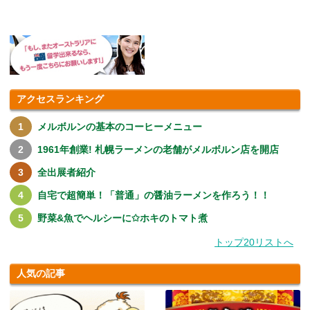
アクセスランキング
メルボルンの基本のコーヒーメニュー
1961年創業! 札幌ラーメンの老舗がメルボルン店を開店
全出展者紹介
自宅で超簡単！「普通」の醤油ラーメンを作ろう！！
野菜&魚でヘルシーに✩ホキのトマト煮
トップ20リストへ
人気の記事