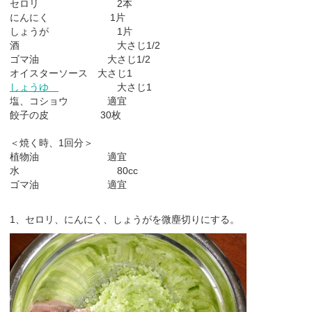
セロリ 2本
にんにく 1片
しょうが 1片
酒 大さじ1/2
ゴマ油 大さじ1/2
オイスターソース 大さじ1
しょうゆ
大さじ1
塩、コショウ 適宜
餃子の皮 30枚
＜焼く時、1回分＞
植物油 適宜
水 80cc
ゴマ油 適宜
1、セロリ、にんにく、しょうがを微塵切りにする。