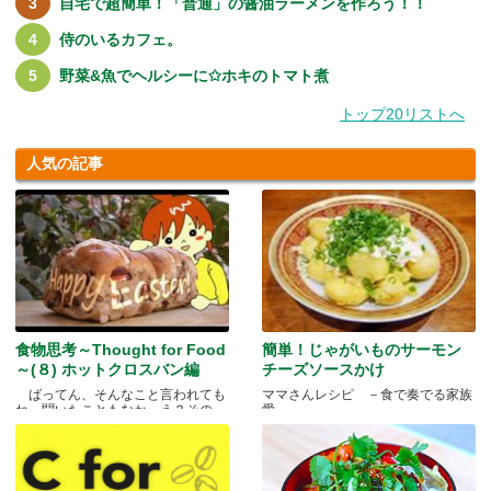
自宅で超簡単！「普通」の醤油ラーメンを作ろう！！
侍のいるカフェ。
野菜&魚でヘルシーに✩ホキのトマト煮
トップ20リストへ
人気の記事
食物思考～Thought for Food
簡単！じゃがいものサーモン
～(８) ホットクロスバン編
チーズソースかけ
ばってん、そんなこと言われても
ママさんレシピ －食で奏でる家族
ね、聞いたこともなか。え？その
愛－
と.....