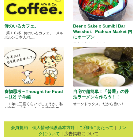
侍のいるカフェ。
Beer x Sake x Sumibi Bar
Wasshoi、Prahran Market 内
第１０杯 - 侍のいるカフェ。 メル
にオープン
ボルン日本人バ.....
日本食文化の発信地
食物思考～Thought for Food
自宅で超簡単！「普通」の醤
～(12) 子羊編
油ラーメンを作ろう！！
１年に三度くらいでしょうか、私
オーソドックス。だから旨い！
が突然、「肉～っ！」と叫び出す
瞬.....
会員規約
｜
個人情報保護基本方針
｜
ご利用にあたって
｜
リン
クについて
｜広告掲載について