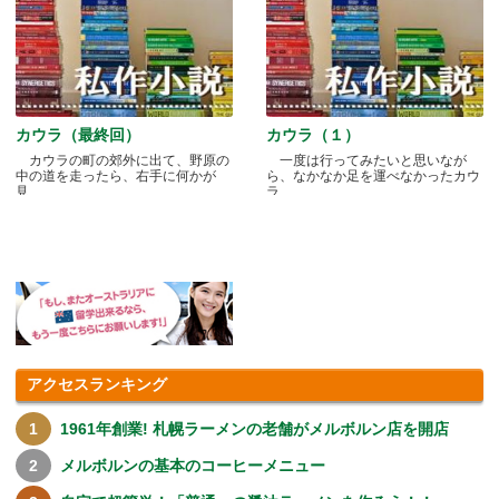
カウラ（最終回）
カウラ（１）
カウラの町の郊外に出て、野原の
一度は行ってみたいと思いなが
中の道を走ったら、右手に何かが
ら、なかなか足を運べなかったカウ
見.....
ラ.....
アクセスランキング
1961年創業! 札幌ラーメンの老舗がメルボルン店を開店
メルボルンの基本のコーヒーメニュー