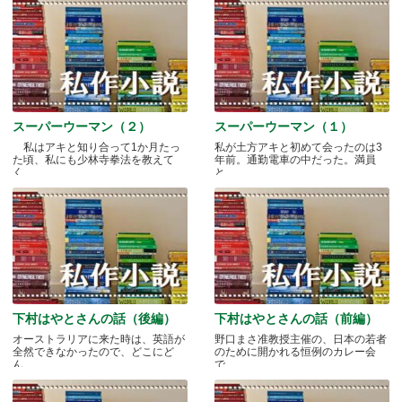
スーパーウーマン（２）
スーパーウーマン（１）
私はアキと知り合って1か月たっ
私が土方アキと初めて会ったのは3
た頃、私にも少林寺拳法を教えて
年前。通勤電車の中だった。満員
く.....
と.....
下村はやとさんの話（後編）
下村はやとさんの話（前編）
オーストラリアに来た時は、英語が
野口まさ准教授主催の、日本の若者
全然できなかったので、どこにど
のために開かれる恒例のカレー会
ん.....
で.....