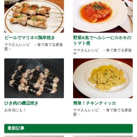
ビールでマリネ✩鶏串焼き
野菜&魚でヘルシーに✩ホキの
トマト煮
ママさんレシピ －食で奏でる家族
愛－
ママさんレシピ －食で奏でる家族
愛－
ひき肉の磯辺焼き
簡単！チキンティッカ
お弁当にも！
ママさんレシピ －食で奏でる家族
愛－
最新記事