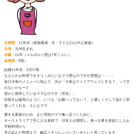
主婦歴
：11年目（家族構成－夫・子ども2人の4人家族）
出身
：九州生まれ。
在豪
：11年（メルボルン歴は7年くらい）。
血液型
：B型。
結婚11年目、2児の母。
なんだかお料理できそう！みたいなママ歴なのですが実態は・・・。
毎日夕食のメニューに悩んで、夫が「今夜はテイクアウェイにする？」って言
わないかなーと
密かに期待しているママなのです（苦笑）。
目指すは義母のように、いつも「お腹へってない？」と優しくそして温かく気
遣ってくれる、そんなママ。
愛する家族のため、また理想のママ像へ近づくために、
オーストラリアで手に入る食材で、日本人が調理し、食べる事を前提にしたお
手軽料理から
手の込んだ料理まで、幅広くチャレンジしていきたいと思っています。