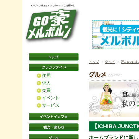
メルボルン体感サイト フレッシュな情報満載
トップ
グルメ
私のおすす
住居
求人
売買
イベント
サービス
【ICHIBA JUN
ホームブランドに新し