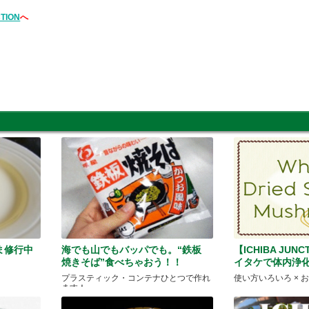
CTION
へ
ま修行中
海でも山でもバッパでも。“鉄板
【ICHIBA JUN
焼きそば”食べちゃおう！！
イタケで体内浄
プラスティック・コンテナひとつで作れ
使い方いろいろ × 
ます！