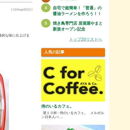
自宅で超簡単！「普通」の
[ 13/Aug/2012 ]
醤油ラーメンを作ろう！！
焼き鳥専門店 居酒屋やまと
新規オープン記念
格的な味に仕上げま
トップ20リストへ
人気の記事
侍のいるカフェ。
第１０杯 - 侍のいるカフェ。 メルボル
ン日本人バ.....