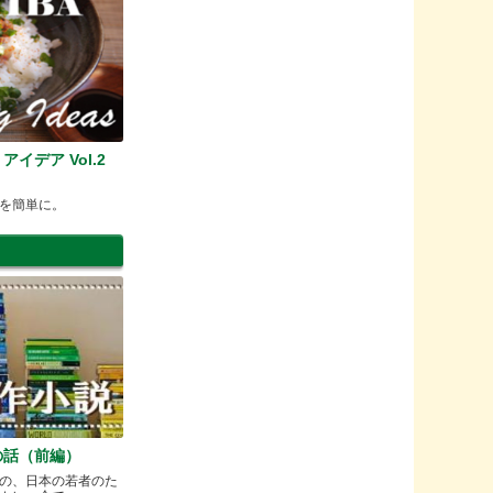
イデア Vol.2
を簡単に。
の話（前編）
の、日本の若者のた