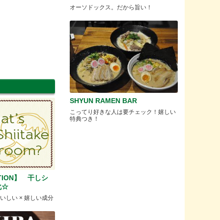
オーソドックス。だから旨い！
SHYUN RAMEN BAR
こってり好きな人は要チェック！嬉しい
特典つき！
CTION】 干しシ
化☆
おいしい × 嬉しい成分