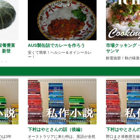
】 栄養豊富
AUS製缶詰でカレーを作ろう
市場クッキング・ア
、新登
サンマ
安くて簡単！ヘルシー＆オイシーカレ
ー！
鮮度抜群！秋の味覚
に入荷しま
下村はやとさんの話（後編）
下村はやとさん
のは3年
オーストラリアに来た時は、英語が全然
野口まさ准教授主催