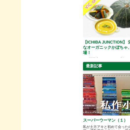
【ICHIBA JUNCTION
なオーガニックかぼちゃ
場！
VIC州限定！かぼちゃが新た
した。
最新記事
スーパーウーマン（１）
私が土方アキと初めて会った