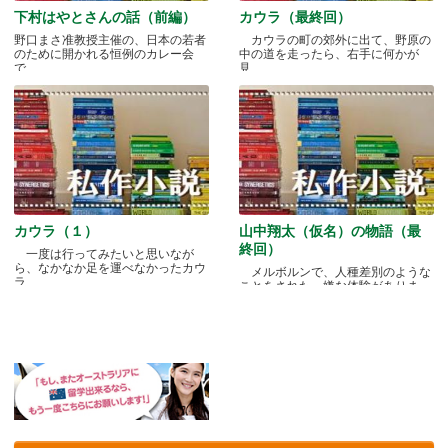
下村はやとさんの話（前編）
カウラ（最終回）
野口まさ准教授主催の、日本の若者
カウラの町の郊外に出て、野原の
のために開かれる恒例のカレー会
中の道を走ったら、右手に何かが
で.....
見.....
カウラ（１）
山中翔太（仮名）の物語（最
終回）
一度は行ってみたいと思いなが
ら、なかなか足を運べなかったカウ
メルボルンで、人種差別のような
ラ.....
ことをされた、嫌な体験がありま
す.....