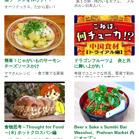
第１０杯 - 侍のいるカフェ。 メル
ボルン日本人バ.....
オーソドックス。だから旨い！
簡単！じゃがいものサーモン
ドラゴンフルーツよ 炎と共
チーズソースかけ
に舞い上がれ！
ママさんレシピ －食で奏でる家族
奇抜でユニークな外見。香港で初め
愛－
て見た時はとても衝撃的でした.....
食物思考～Thought for Food
Beer x Sake x Sumibi Bar
～(８) ホットクロスバン編
Wasshoi、Prahran Market 内
にオープン