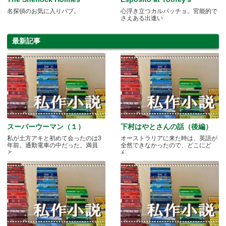
名探偵のお気に入りパブ。
心浮き立つカルパッチョ。官能的で
さえある出逢い
最新記事
スーパーウーマン（１）
下村はやとさんの話（後編）
私が土方アキと初めて会ったのは3
オーストラリアに来た時は、英語が
年前。通勤電車の中だった。満員
全然できなかったので、どこにど
と.....
ん.....