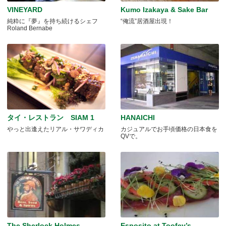
VINEYARD
Kumo Izakaya & Sake Bar
純粋に『夢』を持ち続けるシェフ
“俺流”居酒屋出現！
Roland Bernabe
タイ・レストラン SIAM 1
HANAICHI
やっと出逢えたリアル・サワディカ
カジュアルでお手頃価格の日本食を
QVで。
The Sherlock Holmes
Esposito at Toofey’s