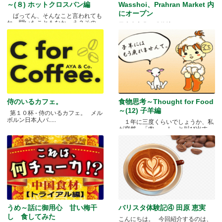
～(８) ホットクロスバン編
Wasshoi、Prahran Market 内
にオープン
ばってん、そんなこと言われても
ね、聞いたこともなか。え？その
日本食文化の発信地
と.....
侍のいるカフェ。
食物思考～Thought for Food
～(12) 子羊編
第１０杯 - 侍のいるカフェ。 メル
ボルン日本人バ.....
１年に三度くらいでしょうか、私
が突然、「肉～っ！」と叫び出す
瞬.....
うめ～話に御用心 甘い梅干
バリスタ体験記④ 田原 恵実
し 食してみた
こんにちは。 今回紹介するのは、