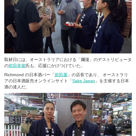
取材日には、オーストラリアにおける「爛漫」のデストリビュータ
の
前田幸俊
氏も、応援にかけつけていた。
Richmond の日本酒バー「
前田屋
」の店長であり、 オーストラリ
アの日本酒販売オンラインサイト「
Sake Japan
」を主催する日本
酒の達人だ。