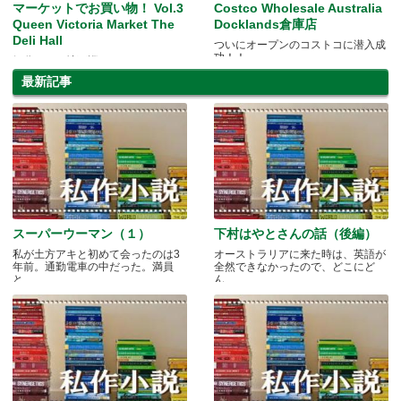
マーケットでお買い物！ Vol.3
Costco Wholesale Australia
Queen Victoria Market The
Docklands倉庫店
Deli Hall
ついにオープンのコストコに潜入成
功！！
気分はデパ地下巡り！
最新記事
スーパーウーマン（１）
下村はやとさんの話（後編）
私が土方アキと初めて会ったのは3
オーストラリアに来た時は、英語が
年前。通勤電車の中だった。満員
全然できなかったので、どこにど
と.....
ん.....