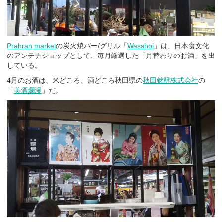
Prahran market
の炭火焼バー/グリル「
Wasshoi
」は、日本食文化
のアンテナショップとして、毎月厳選した「月替わりのお酒」を出
している。
4月のお酒は、米どころ、酒どころ秋田県の
秋田銘醸株式会社
の
「
美酒爛漫
」だ。