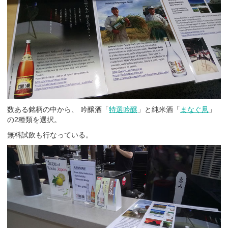
数ある銘柄の中から、 吟醸酒「
特選吟醸
」と純米酒「
まなぐ凧
」
の2種類を選択。
無料試飲も行なっている。