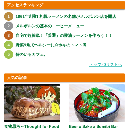
アクセスランキング
1961年創業! 札幌ラーメンの老舗がメルボルン店を開店
メルボルンの基本のコーヒーメニュー
自宅で超簡単！「普通」の醤油ラーメンを作ろう！！
野菜&魚でヘルシーに✩ホキのトマト煮
侍のいるカフェ。
トップ20リストへ
人気の記事
食物思考～Thought for Food
Beer x Sake x Sumibi Bar