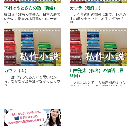
下村はやとさんの話（前編）
カウラ（最終回）
野口まさ准教授主催の、日本の若者
カウラの町の郊外に出て、野原の
のために開かれる恒例のカレー会
中の道を走ったら、右手に何かが
で.....
見.....
カウラ（１）
山中翔太（仮名）の物語（最
終回）
一度は行ってみたいと思いなが
ら、なかなか足を運べなかったカウ
メルボルンで、人種差別のような
ラ.....
ことをされた、嫌な体験がありま
す.....