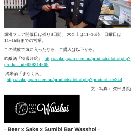
爛漫フェア開催日は残り8日間、 木金土は11~16時、日曜日は
11~15時までの営業。
この試飲で気に入ったなら、ご購入は以下から。
吟醸酒「特選吟醸」
http://sakejapan.com.au/products/detail.php?
product_id=999314568
純米酒「まなぐ凧」
http://sakejapan.com.au/products/detail.php?product_id=244
文・写真： 矢部勝義j
-
Beer x Sake x Sumibi Bar Wasshoi
-