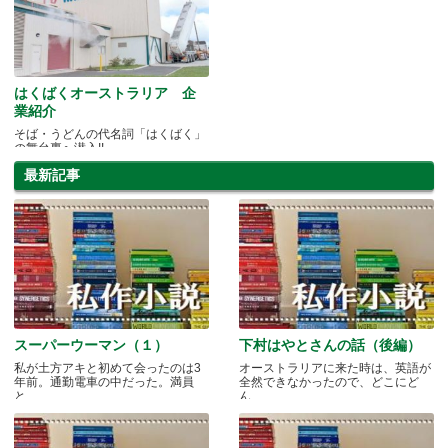
はくばくオーストラリア 企
業紹介
そば・うどんの代名詞「はくばく」
の舞台裏へ潜入!!
最新記事
スーパーウーマン（１）
下村はやとさんの話（後編）
私が土方アキと初めて会ったのは3
オーストラリアに来た時は、英語が
年前。通勤電車の中だった。満員
全然できなかったので、どこにど
と.....
ん.....