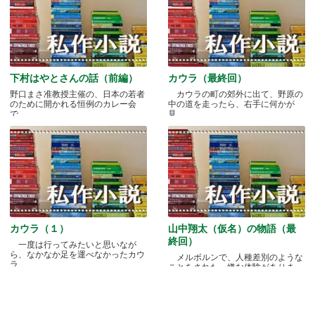
下村はやとさんの話（前編）
カウラ（最終回）
野口まさ准教授主催の、日本の若者
カウラの町の郊外に出て、野原の
のために開かれる恒例のカレー会
中の道を走ったら、右手に何かが
で.....
見.....
カウラ（１）
山中翔太（仮名）の物語（最
終回）
一度は行ってみたいと思いなが
ら、なかなか足を運べなかったカウ
メルボルンで、人種差別のような
ラ.....
ことをされた、嫌な体験がありま
す.....