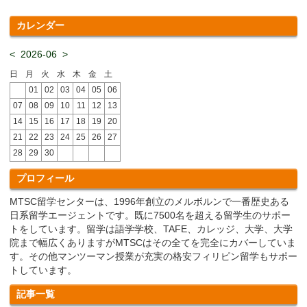
カレンダー
<
2026-06
>
日
月
火
水
木
金
土
01
02
03
04
05
06
07
08
09
10
11
12
13
14
15
16
17
18
19
20
21
22
23
24
25
26
27
28
29
30
プロフィール
MTSC留学センターは、1996年創立のメルボルンで一番歴史ある
日系留学エージェントです。既に7500名を超える留学生のサポー
トをしています。留学は語学学校、TAFE、カレッジ、大学、大学
院まで幅広くありますがMTSCはその全てを完全にカバーしていま
す。その他マンツーマン授業が充実の格安フィリピン留学もサポー
トしています。
記事一覧