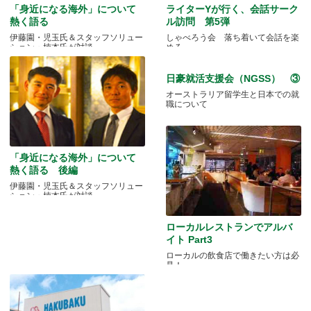
「身近になる海外」について
ライターYが行く、会話サーク
熱く語る
ル訪問 第5弾
伊藤園・児玉氏＆スタッフソリュー
しゃべろう会 落ち着いて会話を楽
ション・楠本氏が対談
める
日豪就活支援会（NGSS） ③
オーストラリア留学生と日本での就
職について
「身近になる海外」について
熱く語る 後編
伊藤園・児玉氏＆スタッフソリュー
ション・楠本氏が対談
ローカルレストランでアルバ
イト Part3
ローカルの飲食店で働きたい方は必
見！