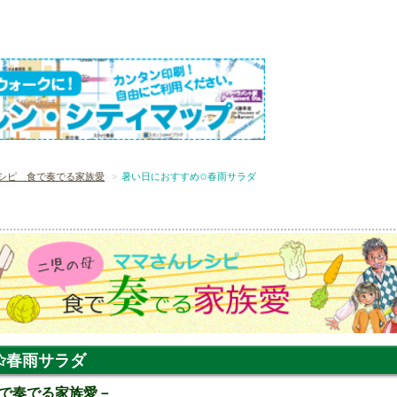
シピ 食で奏でる家族愛
暑い日におすすめ✩春雨サラダ
✩春雨サラダ
で奏でる家族愛－