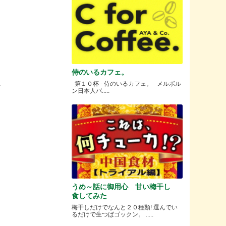
侍のいるカフェ。
。
第１０杯 - 侍のいるカフェ。 メルボル
ン日本人バ.....
うめ～話に御用心 甘い梅干し
食してみた
梅干しだけでなんと２０種類! 選んでい
るだけで生つばゴックン。 .....