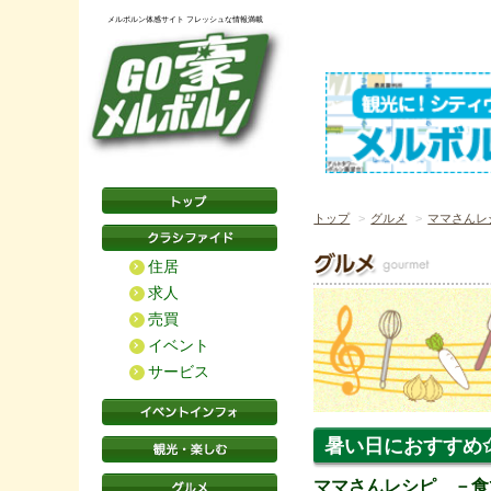
メルボルン体感サイト フレッシュな情報満載
トップ
グルメ
ママさんレ
住居
求人
売買
イベント
サービス
暑い日におすすめ
ママさんレシピ －食