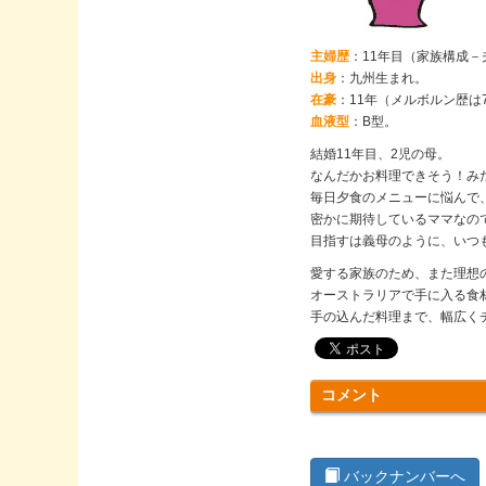
主婦歴
：11年目（家族構成－
出身
：九州生まれ。
在豪
：11年（メルボルン歴は
血液型
：B型。
結婚11年目、2児の母。
なんだかお料理できそう！み
毎日夕食のメニューに悩んで
密かに期待しているママなの
目指すは義母のように、いつ
愛する家族のため、また理想
オーストラリアで手に入る食
手の込んだ料理まで、幅広く
コメント
バックナンバーへ