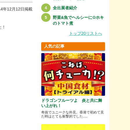
全出展者紹介
14年12月12日掲載
野菜&魚でヘルシーに✩ホキ
のトマト煮
た！
トップ20リストへ
人気の記事
。
ドラゴンフルーツよ 炎と共に舞
い上がれ！
奇抜でユニークな外見。香港で初めて見
た時はとても衝撃的でした.....