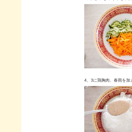
4、3に鶏胸肉、春雨を