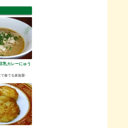
豆乳カレーにゅう
食で奏でる家族愛-