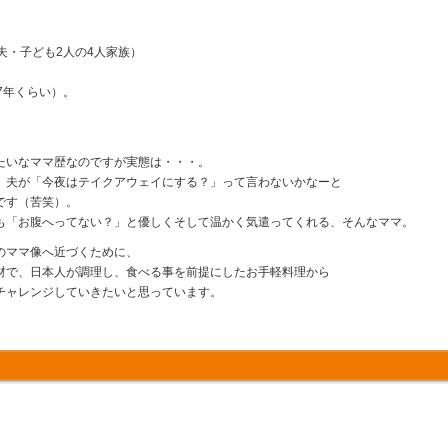
夫・子ども2人の4人家族）
7年くらい）。
たいなママ歴なのですが実態は・・・。
、夫が「今夜はテイクアウェイにする？」って言わないかなーと
です（苦笑）。
も「お腹へってない？」と優しくそして温かく気遣ってくれる、そんなママ。
のママ像へ近づくために、
材で、日本人が調理し、食べる事を前提にしたお手軽料理から
チャレンジしていきたいと思っています。