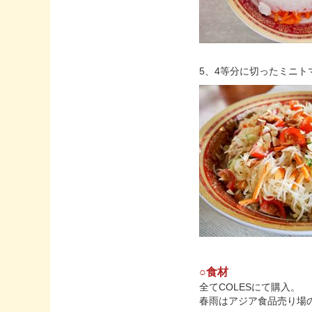
5、4等分に切ったミニ
○食材
全てCOLESにて購入。
春雨はアジア食品売り場の「Ve