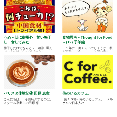
うめ～話に御用心 甘い梅干
食物思考～Thought for Food
し 食してみた
～(12) 子羊編
梅干しだけでなんと２０種類! 選ん
１年に三度くらいでしょうか、私
でいるだけで生つばゴックン。 .....
が突然、「肉～っ！」と叫び出す
瞬.....
バリスタ体験記④ 田原 恵実
侍のいるカフェ。
こんにちは。 今回紹介するのは、
第１０杯 - 侍のいるカフェ。 メル
スクール卒業生の田原 恵.....
ボルン日本人バ.....