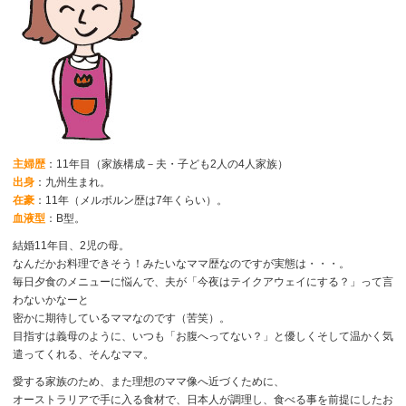
主婦歴
：11年目（家族構成－夫・子ども2人の4人家族）
出身
：九州生まれ。
在豪
：11年（メルボルン歴は7年くらい）。
血液型
：B型。
結婚11年目、2児の母。
なんだかお料理できそう！みたいなママ歴なのですが実態は・・・。
毎日夕食のメニューに悩んで、夫が「今夜はテイクアウェイにする？」って言
わないかなーと
密かに期待しているママなのです（苦笑）。
目指すは義母のように、いつも「お腹へってない？」と優しくそして温かく気
遣ってくれる、そんなママ。
愛する家族のため、また理想のママ像へ近づくために、
オーストラリアで手に入る食材で、日本人が調理し、食べる事を前提にしたお