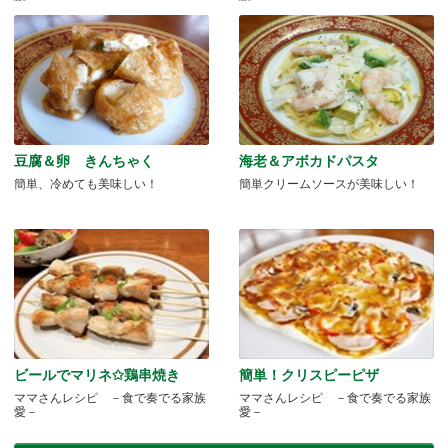
愛-
愛－
豆腐＆卵 きんちゃく
海老＆アボカドパスタ
簡単、冷めても美味しい！
簡単クリームソースが美味しい！
ビールでマリネ✩鶏串焼き
簡単！クリスピーピザ
ママさんレシピ －食で奏でる家族
ママさんレシピ －食で奏でる家族
愛－
愛－