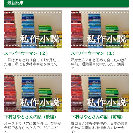
最新記事
スーパーウーマン（２）
スーパーウーマン（１）
私はアキと知り合って1か月たっ
私が土方アキと初めて会ったのは3
た頃、私にも少林寺拳法を教えて
年前。通勤電車の中だった。満員
く.....
と.....
下村はやとさんの話（後編）
下村はやとさんの話（前編）
オーストラリアに来た時は、英語が
野口まさ准教授主催の、日本の若者
全然できなかったので、どこにど
のために開かれる恒例のカレー会
ん.....
で.....