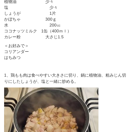
植物油 少々
塩 少々
しょうが 1片
かぼちゃ 300ｇ
水 200㏄
ココナッツミルク 1缶（400ｍｌ）
カレー粉 大さじ1.5
＜お好みで＞
コリアンダー
はちみつ
1、鶏もも肉は食べやすい大きさに切り、鍋に植物油、粗みじん切
りにしたしょうが、
塩と
一緒に炒める。