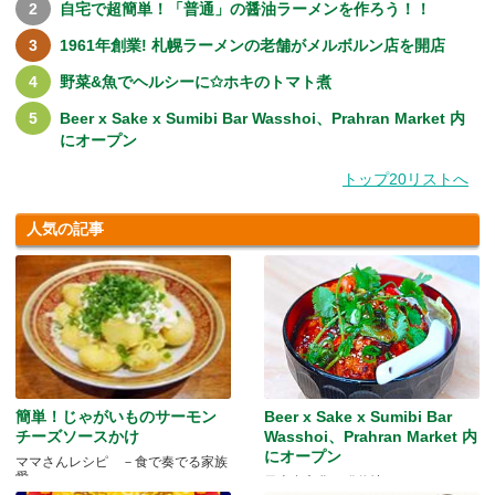
自宅で超簡単！「普通」の醤油ラーメンを作ろう！！
1961年創業! 札幌ラーメンの老舗がメルボルン店を開店
野菜&魚でヘルシーに✩ホキのトマト煮
Beer x Sake x Sumibi Bar Wasshoi、Prahran Market 内
にオープン
トップ20リストへ
人気の記事
簡単！じゃがいものサーモン
Beer x Sake x Sumibi Bar
チーズソースかけ
Wasshoi、Prahran Market 内
にオープン
ママさんレシピ －食で奏でる家族
愛－
日本食文化の発信地