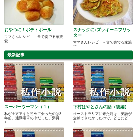
おやつに！ポテトボール
スナックに♪ズッキーニフリッ
ター
ママさんレシピ －食で奏でる家族
愛－
ママさんレシピ －食で奏でる家族
愛－
最新記事
スーパーウーマン（１）
下村はやとさんの話（後編）
私が土方アキと初めて会ったのは3
オーストラリアに来た時は、英語が
年前。通勤電車の中だった。満員
全然できなかったので、どこにど
と.....
ん.....