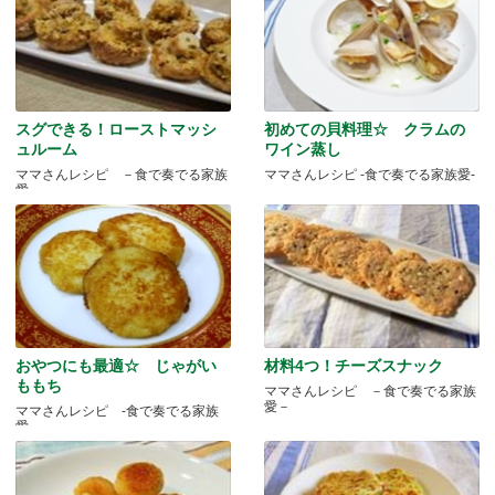
スグできる！ローストマッシ
初めての貝料理☆ クラムの
ュルーム
ワイン蒸し
ママさんレシピ －食で奏でる家族
ママさんレシピ -食で奏でる家族愛-
愛－
おやつにも最適☆ じゃがい
材料4つ！チーズスナック
ももち
ママさんレシピ －食で奏でる家族
愛－
ママさんレシピ -食で奏でる家族
愛-