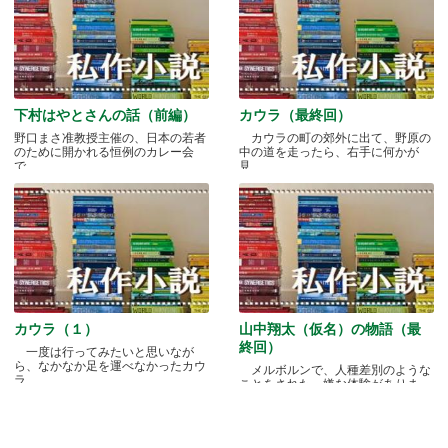
下村はやとさんの話（前編）
カウラ（最終回）
野口まさ准教授主催の、日本の若者
カウラの町の郊外に出て、野原の
のために開かれる恒例のカレー会
中の道を走ったら、右手に何かが
で.....
見.....
カウラ（１）
山中翔太（仮名）の物語（最
終回）
一度は行ってみたいと思いなが
ら、なかなか足を運べなかったカウ
メルボルンで、人種差別のような
ラ.....
ことをされた、嫌な体験がありま
す.....