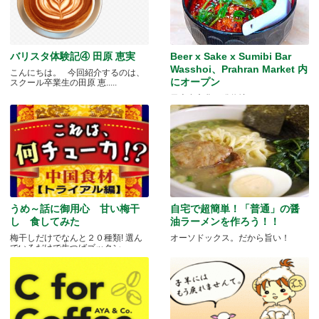
バリスタ体験記④ 田原 恵実
Beer x Sake x Sumibi Bar
Wasshoi、Prahran Market 内
こんにちは。 今回紹介するのは、
にオープン
スクール卒業生の田原 恵.....
日本食文化の発信地
うめ～話に御用心 甘い梅干
自宅で超簡単！「普通」の醤
し 食してみた
油ラーメンを作ろう！！
梅干しだけでなんと２０種類! 選ん
オーソドックス。だから旨い！
でいるだけで生つばゴックン。 .....