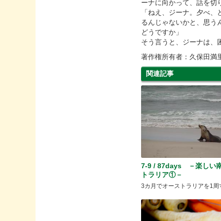
ーナに向かって、話を切
「ねえ、ジーナ。夕べ、
るんじゃないかと、思う
どうですか」
そう言うと、ジーナは、
著作権所有者：久保田満
関連記事
7-9 / 87days －楽し
トラリア①－
3カ月でオーストラリアを1周