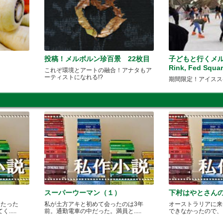
投稿！メルボルン珍百景 22枚目
子どもと行くメルボ
Rink, Fed Squa
これぞ環境とアートの融合！アナタもア
ーティストになれる!?
期間限定！アイスス
スーパーウーマン（１）
下村はやとさん
月たった
私が土方アキと初めて会ったのは3年
オーストラリアに来
....
前。通勤電車の中だった。満員と.....
できなかったので、どこ