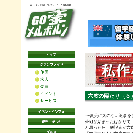
メルボルン体感サイト フレッシュな情報満載
住居
求人
売買
イベント
六度の隔たり（３
サービス
~~夏美に気のない返事
番組が始まったばかりで
と思ったら、解説者が六