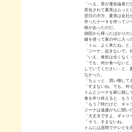
「へえ、君が運命論者だ
茶化されて夏美はムッと
翌日の夕方、夏美は会社
作ったケーキを持ってジ
絡があったのだ。
病院から帰ったばかりの
鍵を使って家の中に入っ
「トム、よく来たね」と
「ジーナ。起きないで。
「いえ、食欲は全くなく
「でも、何か食べないと
していてください」と、
なかった。
「ちょっと、買い物して
「すまないね。でも、何
トムとジーナを家に残し
食を作り終えると、もう
「もう７時だけど、ギャ
ジーナは遠慮がちに聞い
「大丈夫ですよ。ギャリ
「そう。すまないね」
トムには居間でテレビを