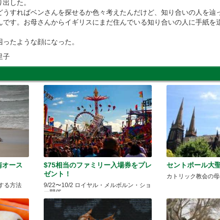
り出した。
どうすればベンさんを探せるか色々考えたんだけど、知り合いの人を辿
んです。お母さんからイギリスにまだ住んでいる知り合いの人に手紙を
困ったような顔になった。
里子
い南オース
$75相当のファミリー入場券をプレ
セントポール大
ゼント！
カトリック教会の母
する方法
9/22〜10/2 ロイヤル・メルボルン・ショ
ー開催