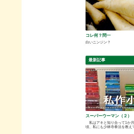
コレ何？問一
白いニンジン？
最新記事
スーパーウーマン（２）
私はアキと知り合って1か
頃、私にも少林寺拳法を教えてく.