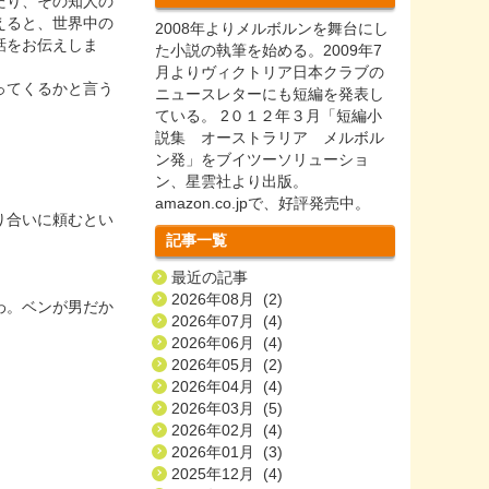
たり、その知人の
えると、世界中の
2008年よりメルボルンを舞台にし
話をお伝えしま
た小説の執筆を始める。2009年7
月よりヴィクトリア日本クラブの
ってくるかと言う
ニュースレターにも短編を発表し
ている。 2０１２年３月「短編小
説集 オーストラリア メルボル
ン発」をブイツーソリューショ
ン、星雲社より出版。
amazon.co.jpで、好評発売中。
り合いに頼むとい
記事一覧
最近の記事
2026年08月 (2)
わ。ベンが男だか
2026年07月 (4)
2026年06月 (4)
2026年05月 (2)
」
2026年04月 (4)
2026年03月 (5)
2026年02月 (4)
2026年01月 (3)
2025年12月 (4)
」