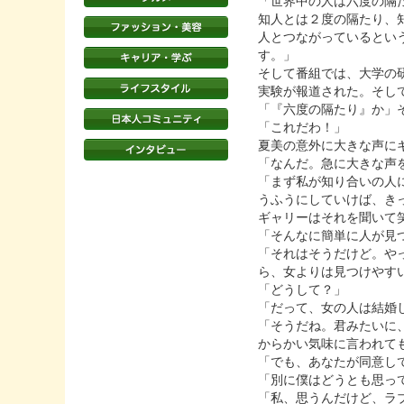
「世界中の人は六度の隔
知人とは２度の隔たり、
人とつながっているとい
す。」
そして番組では、大学の
実験が報道された。そし
「『六度の隔たり』か」
「これだわ！」
夏美の意外に大きな声に
「なんだ。急に大きな声
「まず私が知り合いの人
うふうにしていけば、き
ギャリーはそれを聞いて
「そんなに簡単に人が見
「それはそうだけど。や
ら、女よりは見つけやす
「どうして？」
「だって、女の人は結婚
「そうだね。君みたいに
からかい気味に言われて
「でも、あなたが同意し
「別に僕はどうとも思っ
「私、思うんだけど、ラ