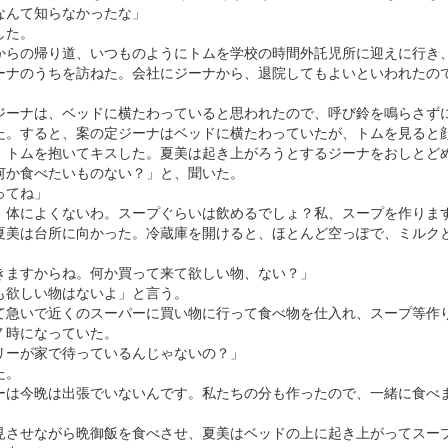
なんて知らなかったな」
した。
からの帰り道、いつものようにトムを学校の時間外託児所に迎えに行き
ーナのうちを訪ねた。会社にジーナから、退院してもよいといわれたの
ジーナは、ベッドに横たわっていると思われたので、呼び鈴を鳴らさず
た。すると、案の定ジーナはベッドに横たわっていたが、トムを見ると
、トムを抱いてキスした。夏美は起き上がろうとするジーナをおしとど
何か食べたいものない？」と、聞いた。
ってね」
、体によくないわ。スープぐらいは飲めるでしょ？私、スープを作りま
夏美は台所に向かった。冷蔵庫を開けると、ほとんど空っぽで、ミルク
きますからね。何か買って来て欲しい物、ない？」
も欲しい物はないよ」と言う。
て急いで近くのスーパーに買い物に行って食べ物を仕入れ、スープ等作
７時になっていた。
リーが家で待っているんじゃないの？」
た。
ーは今晩は出張でいないんです。私たちの分も作ったので、一緒に食べ
見させながら晩御飯を食べさせ、夏美はベッドの上に起き上がってスー