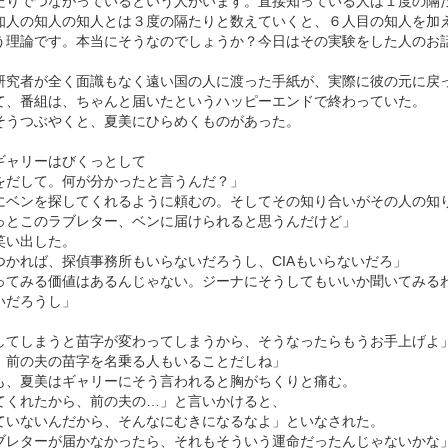
たりでつながっているという人がいます。直接知っている人は１度の隔
知人の知人の知人とは３度の隔たりと数えていくと、６人目の知人を加
う理論です。本当にそうなのでしょうか？今日はその実験をした人のお
研究者が全く面識もなく遠い国の人に渡った手紙が、実際に彼の元に戻
て、番組は、ちゃんと届いたというハッピーエンドで終わっていた。
そうつぶやくと、夏美にひらめくものがあった。
ギャリーはびくっとして
をだして。何が分かったと言うんだ？」
にベンを探してくれるように頼むの。そしてその知り合いがその人の知
っとこのラブレター、ベンに届けられると思うんだけど」
笑い出した。
つかれば、探偵事務所もいらないだろうし、CIAもいらないだろ」
ってみる価値はあるんじゃない。ジーナにそうしてもいいか聞いてみる
いだろうし」
してしまうと苗字が変わってしまうから、そうなったらもうお手上げよ
、前の夫の苗字を名乗る人もいることだしね」
も、夏美はギャリーにそう言われると胸がちくりと痛む。
てくれたから、前の夫の…」と言いかけると、
ていないんだから、そんなにむきになるなよ」といなされた。
ブレターが届かなかったら、それもそういう運命だったんじゃないかな