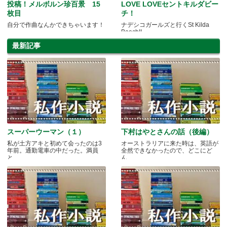
投稿！メルボルン珍百景 15
LOVE LOVEセントキルダビー
枚目
チ！
自分で作曲なんかできちゃいます！
ナデシコガールズと行くSt Kilda
Beach!!
最新記事
スーパーウーマン（１）
下村はやとさんの話（後編）
私が土方アキと初めて会ったのは3
オーストラリアに来た時は、英語が
年前。通勤電車の中だった。満員
全然できなかったので、どこにど
と.....
ん.....