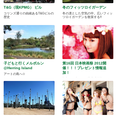
T&G（現KPMG） ビル
冬のフィッツロイガーデン
コリンズ通りの由緒あるT&Gビルの
冬の凛とした空気の中。広いフィッ
歴史
ツロイガーデンを散策する!!
子どもと行くメルボルン
第16回 日本映画祭 2012開
@Herring Island
催！！！プレゼント情報追
加！
アートの島へ✩
毎年のお楽しみ、日本映画祭がやっ
てきた！！