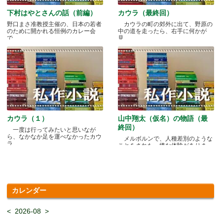
下村はやとさんの話（前編）
カウラ（最終回）
野口まさ准教授主催の、日本の若者
カウラの町の郊外に出て、野原の
のために開かれる恒例のカレー会
中の道を走ったら、右手に何かが
で.....
見.....
カウラ（１）
山中翔太（仮名）の物語（最
終回）
一度は行ってみたいと思いなが
ら、なかなか足を運べなかったカウ
メルボルンで、人種差別のような
ラ.....
ことをされた、嫌な体験がありま
す.....
カレンダー
<
2026-08
>