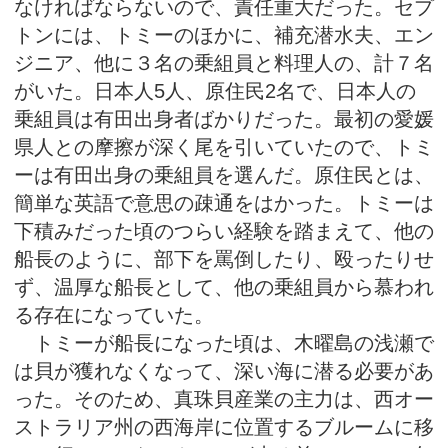
なければならないので、責任重大だった。セプ
トンには、トミーのほかに、補充潜水夫、エン
ジニア、他に３名の乗組員と料理人の、計７名
がいた。日本人5人、原住民2名で、日本人の
乗組員は有田出身者ばかりだった。最初の愛媛
県人との摩擦が深く尾を引いていたので、トミ
ーは有田出身の乗組員を選んだ。原住民とは、
簡単な英語で意思の疎通をはかった。トミーは
下積みだった頃のつらい経験を踏まえて、他の
船長のように、部下を罵倒したり、殴ったりせ
ず、温厚な船長として、他の乗組員から慕われ
る存在になっていた。
トミーが船長になった頃は、木曜島の浅瀬で
は貝が獲れなくなって、深い海に潜る必要があ
った。そのため、真珠貝産業の主力は、西オー
ストラリア州の西海岸に位置するブルームに移