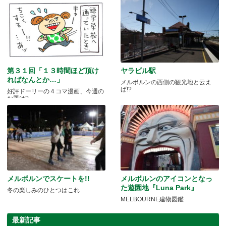
第３１回「１３時間ほど頂け
ヤラビル駅
ればなんとか…」
メルボルンの西側の観光地と云え
ば!?
好評ドーリーの４コマ漫画、今週の
お題は?
メルボルンでスケートを!!
メルボルンのアイコンとなっ
た遊園地『Luna Park』
冬の楽しみのひとつはこれ
MELBOURNE建物図鑑
最新記事