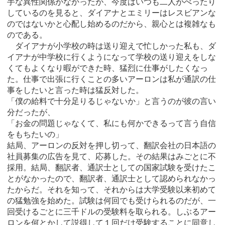
手な異性関係がなかったが、今度はいつも二人がべったり
しているのを見ると、ダイアナとエミリーはレスビアンな
のではないかと心配し始めるのだから、親心とは複雑なも
のである。
ダイアナが小学校の時は送り迎えで忙しかった私も、ダ
イアナが中学校に行くようになって学校の送り迎えをしな
くてもよくなり暇ができた時、猛烈に仕事がしたくなっ
た。仕事で出張に行くことの多いアーロンは私が通訳の仕
事をしたいと言った時は猛反対した。
「僕の給料で十分足りるじゃないか」と言うのが彼の言い
分だったが、
「お金の問題じゃなくて、私にも何かできるって言う自信
をもちたいの」
結局、アーロンの反対を押し切って、翻訳会社の日本語の
社員募集の広告を見て、応募した。その結果はみごとに不
採用。結局、翻訳者、通訳士としての国家試験を受けたこ
とがなかったので、翻訳者、通訳士として認められなかっ
たからだ。それを知って、それからは大学受験以来初めて
の猛勉強を始めた。試験は何回でも受けられるのだが、一
回受けるごとに三千ドルの受験料を取られる。しぶるアー
ロンを何とかして説得して１回だけ受験することに同意し