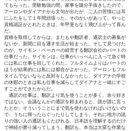
てもらった。受験勉強の間、家事を随分手抜きしたので、
アーロンやダイアナから文句が出たが、二人の苦情には耳
にふたをして１年間頑張った。そのかいがあって、やっと
資格認証がとれたときは、年甲斐もなく飛び上がって喜ん
だ。
資格を取得してからは、またもや翻訳者、通訳士の募集が
ないか、新聞に目を通す生活が始まった。そして見つけた
のが、サイモン・ベーカーの経営する翻訳会社のパートの
仕事だった。サイモンは、仕事がいっぺんに入って急ぐ時
には私に仕事を回してくれた。フルタイムよりはパートの
ほうが結果的には私には都合がよかった。アーロンもフル
タイムでないならと反対をしなかったし、ダイアナの学校
の休暇のときは私も仕事を減らしてダイアナと一緒にすご
すことができたからだ。
通訳の仕事は、翻訳より気を使うことが多く、余り好き
ではない。会議なんかの通訳を頼まれると、誰が誰に言っ
たとか、そういうことにまで気を使わなければいけないの
で、うちに帰ったらぐったりしてしまう。それに地方の訛
りの強い人の通訳もくたびれる。日本語を理解するのだけ
で神経が磨り減ってしまう。翻訳も、本当は大変な作業な