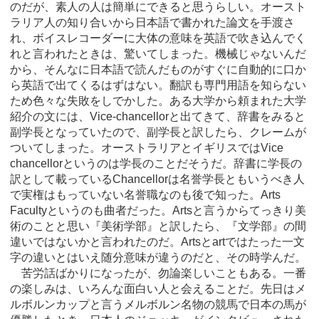
のだが、素人の人は簡単にできると思うらしい。オースト
ラリア人の知り合いから日本語で書かれた論文を手渡さ
れ、ボイスレコーダーに大体の意味を英語で吹き込んでく
れと言われたときは、驚いてしまった。機械じゃないんだ
から、そんなに日本語で読んだものがすぐに自動的に口か
ら英語で出てくるはずはない。翻訳も専門用語を知らない
ため色々な失敗をしでかした。ある大学から頼まれた大学
紹介の文には、Vice-chancellorと出てきて、辞書をみると
副学長となっていたので、副学長と訳したら、クレームが
ついてしまった。オーストラリアとイギリスではVice
chancellorというのは学長のことだそうだ。辞書に学長の
訳として載っているChancellorは名誉学長ともいうべき人
で実権はもっていない名誉職なのも後で知った。Arts
Facultyというのも曲者だった。Artsと言うからてっきり美
術のことと思い『美術学部』と訳したら、『文学部』の間
違いではないかと言われたのだ。Artsとartではたった一文
字の違いとはいえ随分意味が違うのだと、その時学んだ。
苦労話ばかりになったが、勿論楽しいこともある。一番
の楽しみは、いろんな面白い人と会えることだ。先日はメ
ルボルンカップと言うメルボルン名物の競馬で日本の馬が