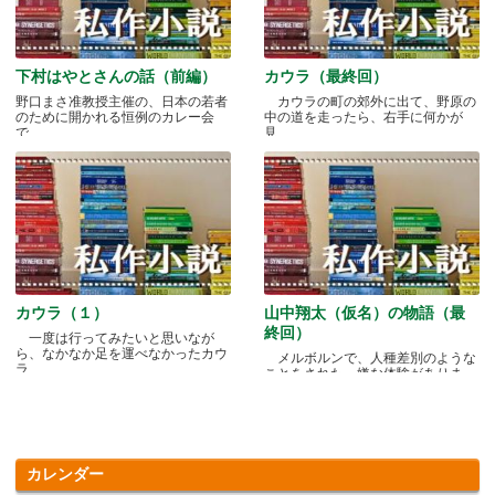
下村はやとさんの話（前編）
カウラ（最終回）
野口まさ准教授主催の、日本の若者
カウラの町の郊外に出て、野原の
のために開かれる恒例のカレー会
中の道を走ったら、右手に何かが
で.....
見.....
カウラ（１）
山中翔太（仮名）の物語（最
終回）
一度は行ってみたいと思いなが
ら、なかなか足を運べなかったカウ
メルボルンで、人種差別のような
ラ.....
ことをされた、嫌な体験がありま
す.....
カレンダー