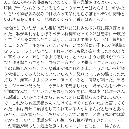
ん。なんら科学的根拠もないのです。癌を完治させるといって、一
時間で千ドルもとっているようこ・ウォーカーはわらをもつかみた
いという癌患者の弱みに付け入って暴利をむさぼるペテン祈祷師と
いわざるをえません」と締めくくって、番組は終わった。
覚悟はしていたが、見た後私は怒りと悲しみのドン底に突き落とさ
れた。私が暴利をむさぼるペテン祈祷師だって？私は患者に一度だ
って千ドルを要求したことはない。口コミで来る人たちは、最初に
ジェーンが千ドルを払ったことから、いつの間にか千ドルが相場に
なってしまっていたのだ。それをいかにも私が言い出したかのよう
に言うカレンに対して今まで感じたことのないような憤りがフツフ
ツと湧き起こってきた。自分に一言の弁明の機会も与えられなかっ
たのも悔しかった。こんな番組が流された以上、もうこれから祈祷
を依頼してくる人なんていないだろう。怒りと悲しみの混じった気
持ちで、無言のままソファーに座っていると、電話が鳴った。出る
と、ジェーンだった。「今テレビで見ましたが、洋子さんをペテン
祈祷師なんて、ひどいことを言うものですね。私は本当に洋子さん
に感謝しているのですから、あんなテレビ番組なんか気にしない
で、これからも癌患者さんを助けてあげてくださいね」と言ってく
れた。私は自分に感謝をしてくれている人がいるんだと思うとあり
がたく、目が潤った。「ありがとうございます」と言う私の声は涙
でかすれていた。電話を切った後、少し気が晴れてきた。そして、
また電話が鳴った。最近治療をしたスージーだった。「洋子さん、