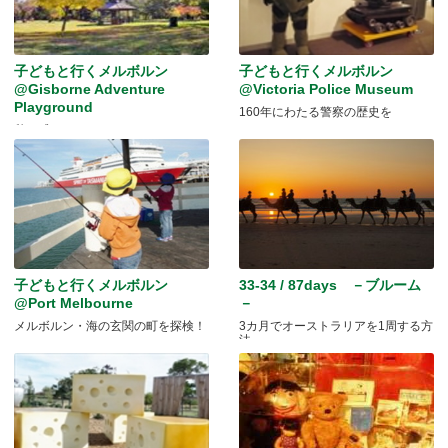
子どもと行くメルボルン
子どもと行くメルボルン
@Gisborne Adventure
@Victoria Police Museum
Playground
160年にわたる警察の歴史を
秋を感じに♪
子どもと行くメルボルン
33-34 / 87days －ブルーム
@Port Melbourne
－
メルボルン・海の玄関の町を探検！
3カ月でオーストラリアを1周する方
法