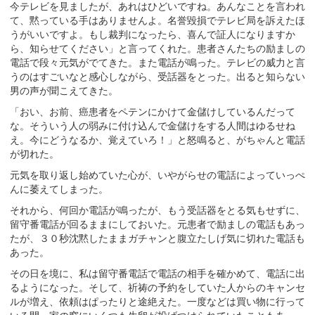
今テレビを見ましたが、あれはひどいですね。あんなことを言われ
て、黙っている手はありませんよ。名誉毀損でテレビ局を訴えたほ
うがいいですよ。もし裁判になったら、喜んで証人になりますか
ら、知らせてください」と言ってくれた。患者さんたちの励ましの
電話で段々元気がでてきた。また電話が鳴った。テレビの威力と言
うのはすごいなと感心しながら、受話器をとった。出ると知らない
男の声が聞こえてきた。
「おい、お前、癌患者をペテンにかけて金儲けしているんだって
な。そういう人の弱みに付け込んで金儲けをする人間はゆるせね
え。今にどうなるか、覚えていろ！」と怒鳴ると、がちゃんと電話
が切れた。
元気を取り返し始めていた心が、いやがらせの電話によっていっぺ
んに萎えてしまった。
それから、何回か電話が鳴ったが、もう受話器をとる気もせずに、
留守番電話が回るままにしておいた。元患者で励ましの電話もあっ
たが、３０秒沈黙したままガチャンと腹立たしげ気に切れた電話も
あった。
その日を境に、私は留守番電話で電話の相手を確かめて、電話に出
るようになった。そして、祈祷の予約をしていた人からのキャンセ
ルが増え、依頼はぱったりと途絶えた。一度などは買い物に行って