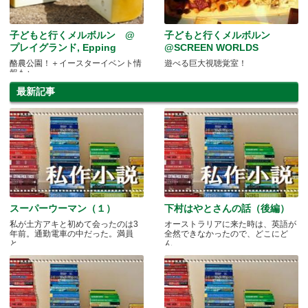
子どもと行くメルボルン @
子どもと行くメルボルン
プレイグランド, Epping
@SCREEN WORLDS
酪農公園！＋イースターイベント情
遊べる巨大視聴覚室！
報も♪
最新記事
スーパーウーマン（１）
下村はやとさんの話（後編）
私が土方アキと初めて会ったのは3
オーストラリアに来た時は、英語が
年前。通勤電車の中だった。満員
全然できなかったので、どこにど
と.....
ん.....