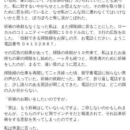
いる間、家の窓にいくつも生卵が投げつけられていたこともあっ
た。私に対するいやがらせとしか思えなかった。その卵を取り除く
ために窓を拭いていると、なぜ私がこんな目に遭わなくてはいけな
いかと思うと、ぽろぽろと悔し涙がこぼれた。
祈祷の依頼もなくなった私は、また掃除婦に戻ることにした。ロー
カルのコミュニティーの新聞に１００ドル出して、３行の広告を出
した。「信頼できる掃除婦をお探しの方、お電話ください。ようこ
電話番号 ０４１３２８８７」
その広告の効果があって、掃除の依頼が１０件来て、私はまたお金
持ちの家の掃除をし始めた。一ヶ月も経つと、癌患者のために祈祷
をしたのが、まるで、遠い昔のように思えた。
掃除婦の仕事を再開して二ヶ月経った頃、留守番電話に知らない男
の声が入っていた。祈祷の依頼だった。驚いて、折り返し電話する
と、少し訛りのある英語が聞こえてきた。電話だけでは、どこの国
の人か分からない。
「祈祷のお願いをしたいのですが」
「実は、もう祈祷はしていないんですよ。ご存じないのかもしれま
せんが、こちらのテレビ局でインチキだと報道されて、それ以来祈
祷をする意欲を失ってしまったのですよ」
私は率直に言った。