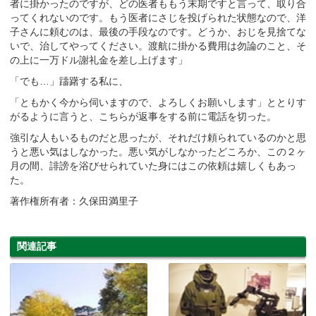
者に掛かったのですが、どの医者ももう末期ですと言って、取り合
ってくれないのです。もう医者にさじを投げられた状態なので、洋
子さんに頼むのは、最後の手段なのです。どうか、おじを見捨てな
いで、治してやってください。渡航に掛かる費用は勿論のこと、そ
の上に一万ドル謝礼金を差し上げます」
「でも…」躊躇する私に、
「ともかく今から伺いますので、よろしくお願いします」ととりす
がるように言うと、こちらが返事をする前に電話を切った。
強引な人もいるものだと思ったが、それだけ頼られているのかと思
うと悪い気はしなかった。悪い気がしなかったどころか、この２ヶ
月の間、誹謗を浴びせられていた身にはこの依頼は嬉しくもあっ
た。
著作権所有者：久保田満里子
関連記事