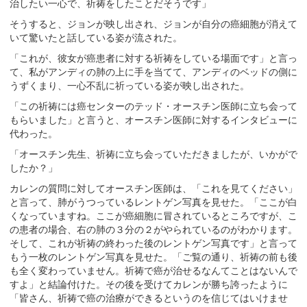
治したい一心で、祈祷をしたことだそうです」
そうすると、ジョンが映し出され、ジョンが自分の癌細胞が消えて
いて驚いたと話している姿が流された。
「これが、彼女が癌患者に対する祈祷をしている場面です」と言っ
て、私がアンディの肺の上に手を当てて、アンディのベッドの側に
うずくまり、一心不乱に祈っている姿が映し出された。
「この祈祷には癌センターのテッド・オースチン医師に立ち会って
もらいました」と言うと、オースチン医師に対するインタビューに
代わった。
「オースチン先生、祈祷に立ち会っていただきましたが、いかがで
したか？」
カレンの質問に対してオースチン医師は、「これを見てください」
と言って、肺がうつっているレントゲン写真を見せた。「ここが白
くなっていますね。ここが癌細胞に冒されているところですが、こ
の患者の場合、右の肺の３分の２がやられているのがわかります。
そして、これが祈祷の終わった後のレントゲン写真です」と言って
もう一枚のレントゲン写真を見せた。「ご覧の通り、祈祷の前も後
も全く変わっていません。祈祷で癌が治せるなんてことはないんで
すよ」と結論付けた。その後を受けてカレンが勝ち誇ったように
「皆さん、祈祷で癌の治療ができるというのを信じてはいけませ