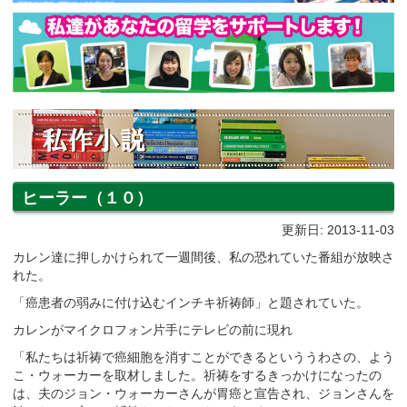
ヒーラー（１０）
更新日: 2013-11-03
カレン達に押しかけられて一週間後、私の恐れていた番組が放映さ
れた。
「癌患者の弱みに付け込むインチキ祈祷師」と題されていた。
カレンがマイクロフォン片手にテレビの前に現れ
「私たちは祈祷で癌細胞を消すことができるといううわさの、よう
こ・ウォーカーを取材しました。祈祷をするきっかけになったの
は、夫のジョン・ウォーカーさんが胃癌と宣告され、ジョンさんを