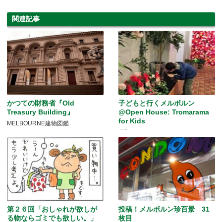
関連記事
かつての財務省『Old
子どもと行くメルボルン
Treasury Building』
@Open House: Tromarama
for Kids
MELBOURNE建物図鑑
体験するアート♪
第２６回「おしゃれが欲しが
投稿！メルボルン珍百景 31
る物ならゴミでも欲しい。」
枚目