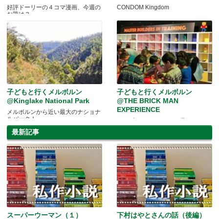
好評ドーリーの４コマ漫画、今週の
CONDOM Kingdom
お題は？
子どもと行くメルボルン
子どもと行くメルボルン
@Kinglake National Park
@THE BRICK MAN
EXPERIENCE
メルボルンから近い最大のナショナ
ルパーク！
トップレベルのLEGOを見に♪
最新記事
スーパーウーマン（１）
下村はやとさんの話（後編）