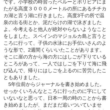
です。小学校の時習ったペルーとボリビアにま
たがる高度３０００メートルの所にあるチチカ
カ湖と言う湖に行きました。高度3千の所で温
泉の出る街とか、泥だらけの湖で泳ぎました
よ。今考えると他人が絶対やらないようなこと
をしました。スペインのマジョルカ島と言うと
ころに行って、子供の水泳にお手伝いさんのよ
うな形で、2週間くらいいたことがあります。
そこに崖の方から海の方にはしごが下りている
ところがあって、一人ではしごを下りて海に飛
び込んで、帰りにはしごを上るのに苦労したこ
ともありました。
5年位前からジャーナルを書き始めました。
せっかくいろんなところに行ったのに字にして
いないなと思って、日本一周の時のことから書
き始めましたが、まだまだ追いついていませ