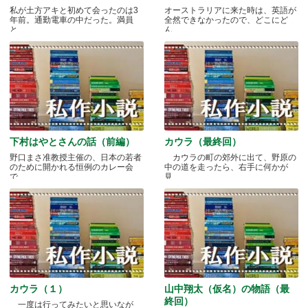
私が土方アキと初めて会ったのは3
オーストラリアに来た時は、英語が
年前。通勤電車の中だった。満員
全然できなかったので、どこにど
と.....
ん.....
下村はやとさんの話（前編）
カウラ（最終回）
野口まさ准教授主催の、日本の若者
カウラの町の郊外に出て、野原の
のために開かれる恒例のカレー会
中の道を走ったら、右手に何かが
で.....
見.....
カウラ（１）
山中翔太（仮名）の物語（最
終回）
一度は行ってみたいと思いなが