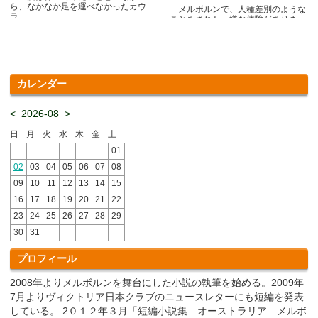
ら、なかなか足を運べなかったカウ
メルボルンで、人種差別のような
ラ.....
ことをされた、嫌な体験がありま
す.....
カレンダー
<
2026-08
>
日
月
火
水
木
金
土
01
02
03
04
05
06
07
08
09
10
11
12
13
14
15
16
17
18
19
20
21
22
23
24
25
26
27
28
29
30
31
プロフィール
2008年よりメルボルンを舞台にした小説の執筆を始める。2009年
7月よりヴィクトリア日本クラブのニュースレターにも短編を発表
している。 2０１２年３月「短編小説集 オーストラリア メルボ