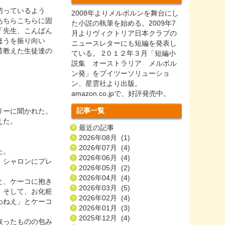
切っているよう
2008年よりメルボルンを舞台にし
あちらこちらに固
た小説の執筆を始める。2009年7
「先生、こんばん
月よりヴィクトリア日本クラブの
ほうを振り向い
ニュースレターにも短編を発表し
昔教えた生徒達の
ている。 2０１２年３月「短編小
説集 オーストラリア メルボル
ン発」をブイツーソリューショ
ン、星雲社より出版。
amazon.co.jpで、好評発売中。
記事一覧
リーに聞かれた。
えた。
最近の記事
2026年08月 (1)
2026年07月 (4)
た。
2026年06月 (4)
、シャロンにプレ
2026年05月 (2)
2026年04月 (4)
と、ケーコに抱き
2026年03月 (5)
。そして、お化粧
2026年02月 (4)
わねえ」とケーコ
2026年01月 (3)
2025年12月 (4)
取ったものの包み