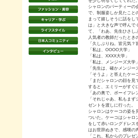
を少し明るくしてくれた
シャロンのパーティーの
で、制服姿しか見たこと
まって嬉しそうに話をし
は」と大きな声で呼んで
て、「わあ、先生ひさし
人気者の教師だったとき
「久しぶりね。皆元気？
「私は、OOOO大学」
「私は、XXXX大学」
「私は、メンジーズ大学
「先生は、確かメンジー
「そうよ」と答えたケー
「まだシャロンの顔を見
すると、エミリーがすぐ
「あの奥で、ボーイフレ
「それじゃあ、私もまず
ゼントを渡しに行った。
シャロンはケーコの姿を
ついた。ケーコはシャロ
をして赤いロングドレス
はお世辞ぬきで、感嘆の
「これ、私からのプレゼ