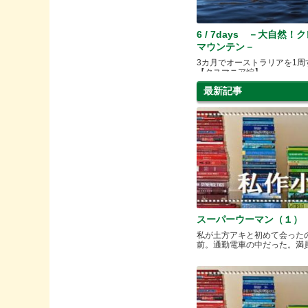
6 / 7days －大自然！
マウンテン－
3カ月でオーストラリアを1周
【タスマニア編】
最新記事
スーパーウーマン（１）
私が土方アキと初めて会った
前。通勤電車の中だった。満員と.