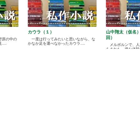
カウラ（１）
山中翔太（仮名
回）
野原の中の
一度は行ってみたいと思いながら、な
...
かなか足を運べなかったカウラ.....
メルボルンで、人
をされた、嫌な体験があ