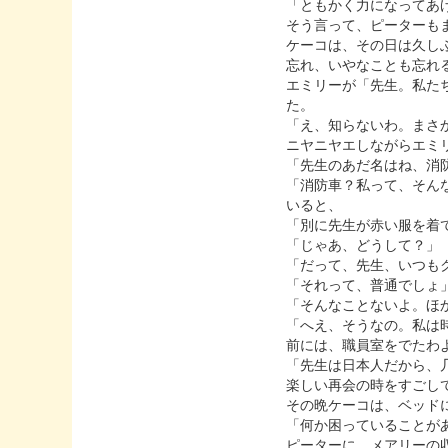
「ともかく力になってあ
そう言って、ピーターも
ケーコは、その日は久し
忘れ、いやなことも忘れ
エミリーが「先生。私た
た。
「え、知らないわ。まさ
ニヤニヤエしながらエミ
「先生のあだ名はね、消
「消防車？私って、そん
いると、
「別に先生が赤い服を着
「じゃあ、どうして？」
「だって、先生、いつも
「それって、普通でしょ
「そんなことないよ。ほ
「へえ、そうなの。私は
前には、職員室をでたわ
「先生は日本人だから、
楽しい再会の時をすごし
その晩ケーコは、ベッド
「何か困っていることが
ピーターに、メアリーの