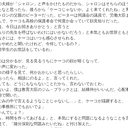
の夫婦が「シャロン」と声をかけたものだから、シャロンはそちらのほ
たなと思ったら、後ろから「ケーコじゃないか。よく来てくれたね」と
ャロンの父親のピーターだった。ピーターは州議会の議員で、労働大臣
人で、ケーコも高校の保護者会で何度か会っていて顔見知りだった。
は。今日はお招きありがとう」と言うと
入りの先生を呼ばないわけにはいかないだろう」と本気ともお世辞とも
なさには、ケーコはいつも感心させられる。
をやめたと聞いたけれど、今何しているの？」
留学生のお世話をしているわ」
のは分かるが、見る見るうちにケーコの顔が暗くなって、
い声に変わった。
コの様子を見て、何かおかしいと思ったらしい。
あったら、相談にのるよ」と、言ってくれた。
しても、どうにもならないことだから、言わないでおくわ」
ないよ。僕は教育大臣のジム・ブラックとは、結構仲がいいんだ。心配
顔で聞いた。
ごみの中で言えるようなことじゃないし…」と、ケーコが躊躇すると、
の事務所にでもおいでよ」
いんでしょ？」
ら、時間を作ってあげるよ」と、本気にすると問題になるようなことを言
見て、「随分深刻な問題みたいだね」と付け加えた。