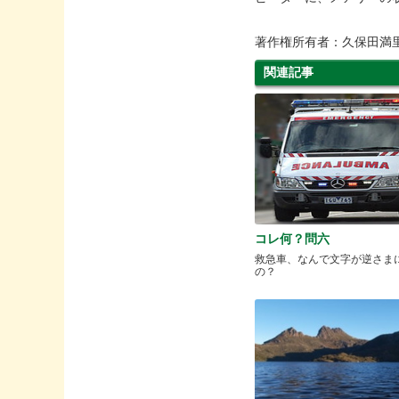
著作権所有者：久保田満
関連記事
コレ何？問六
救急車、なんで文字が逆さま
の？