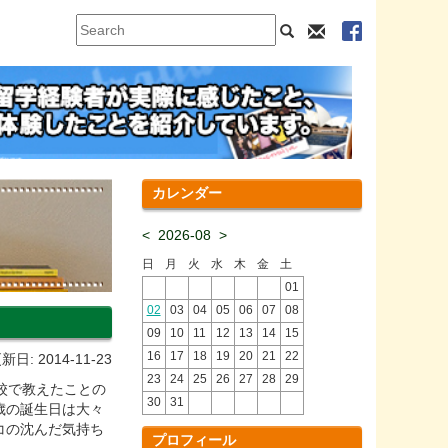
カレンダー
<
2026-08
>
日
月
火
水
木
金
土
01
02
03
04
05
06
07
08
09
10
11
12
13
14
15
16
17
18
19
20
21
22
新日: 2014-11-23
23
24
25
26
27
28
29
校で教えたことの
30
31
歳の誕生日は大々
コの沈んだ気持ち
プロフィール