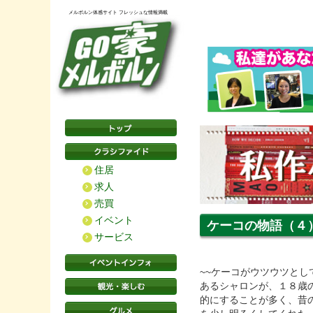
メルボルン体感サイト フレッシュな情報満載
住居
求人
売買
イベント
ケーコの物語（４
サービス
~~ケーコがウツウツと
あるシャロンが、１８歳
的にすることが多く、昔