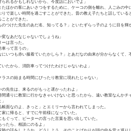
げられるかもしれないから、今度話においでよ」
またほかの客にあいさつをするために、ケーコの側を離れ、人ごみの中
ぶりで楽しい時間を過ごすことができた。昔の教え子たちと話している
ることができた。
ちのつけた先生のあだ名、知ってる？」といたずらっ子のように目を輝
か変なあだなじゃないでしょうね」
リーは言った。
防車って言うの」
なにいつも赤い服着ていたかしら？」とあだなの由来が分からなくて、
ていたから、消防車ってつけたわけじゃないわよ」
クラスの始まる時間にぴったり教室に現れたじゃない」
」
かの先生は、来るのがもっと遅かったわよ」
時間通りに教室に行かなきゃいけないと思ったから、遠い教室なんかチ
よ」
几帳面なのよ、きっと」とエミリーから言われてしまった。
て家に帰ると、すでに午前様になっていた。
にもぐって、ピーターの言った言葉を思い出していた。
あったら、相談にのるよ」
収賄の話をしようか、どうしよう。そのことばかりが頭の中を堂々巡り