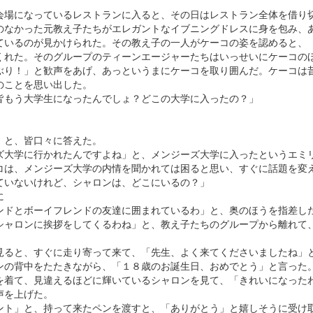
。
会場になっているレストランに入ると、その日はレストラン全体を借り
のなかった元教え子たちがエレガントなイブニングドレスに身を包み、
ているのが見かけられた。その教え子の一人がケーコの姿を認めると、
くれた。そのグループのティーンエージャーたちはいっせいにケーコの
ぶり！」と歓声をあげ、あっというまにケーコを取り囲んだ。ケーコは
のことを思い出した。
皆もう大学生になったんでしょ？どこの大学に入ったの？」
」と、皆口々に答えた。
ズ大学に行かれたんですよね」と、メンジーズ大学に入ったというエミ
コは、メンジーズ大学の内情を聞かれては困ると思い、すぐに話題を変
ていないけれど、シャロンは、どこにいるの？」
に
ンドとボーイフレンドの友達に囲まれているわ」と、奥のほうを指差し
シャロンに挨拶をしてくるわね」と、教え子たちのグループから離れて
見ると、すぐに走り寄って来て、「先生、よく来てくださいましたね」
ンの背中をたたきながら、「１８歳のお誕生日、おめでとう」と言った
を着て、見違えるほどに輝いているシャロンを見て、「きれいになった
声を上げた。
ント」と、持って来たペンを渡すと、「ありがとう」と嬉しそうに受け