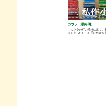
カウラ（最終回）
カウラの町の郊外に出て、
道を走ったら、右手に何かが見..