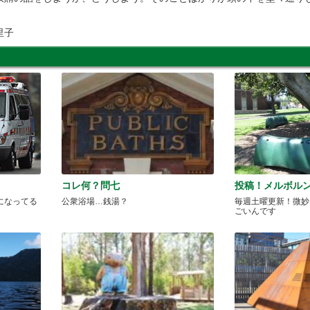
里子
コレ何？問七
投稿！メルボルン
になってる
公衆浴場…銭湯？
毎週土曜更新！微妙な
ごいんです