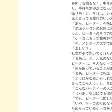
を開ける暇もなく、中年
た。手持ち無沙汰になっ
振り向くと、それは、シ
臣と言っても愛想のいい
「あら、ピーター、今晩
「勿論シャロンのお気に
った。ピーターのそつの
「ケーコはもう学校教師
「今、メンジーズ大学で
「楽しい？」
社交辞令で聞いてくれた
「まあね」と、元気のな
ピーターは、そんなケー
「何か困っていることが
「まあ、ピーターに相談
「どうにかなるかもしれ
言ってごらんよ」と、笑
「こんなパーティーの人
「じゃあ、明日にでも僕
「でも、ピーターは忙し
「いや、ケーコのためな
ためらっているケーコを