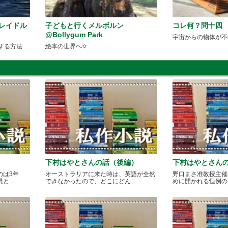
クレイドル
子どもと行くメルボルン
コレ何？問十四
@Bollygum Park
宇宙からの物体が不
する方法
絵本の世界へ✩
下村はやとさんの話（後編）
下村はやとさん
のは3年
オーストラリアに来た時は、英語が全然
野口まさ准教授主催
....
できなかったので、どこにどん.....
めに開かれる恒例のカレ