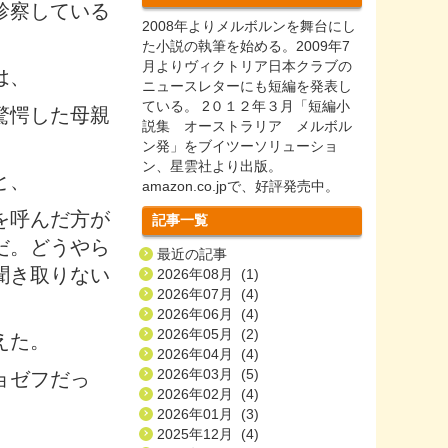
診察している
2008年よりメルボルンを舞台にし
た小説の執筆を始める。2009年7
月よりヴィクトリア日本クラブの
は、
ニュースレターにも短編を発表し
ている。 2０１２年３月「短編小
驚愕した母親
説集 オーストラリア メルボル
ン発」をブイツーソリューショ
ン、星雲社より出版。
と、
amazon.co.jpで、好評発売中。
を呼んだ方が
記事一覧
だ。どうやら
最近の記事
聞き取りない
2026年08月 (1)
2026年07月 (4)
2026年06月 (4)
2026年05月 (2)
えた。
2026年04月 (4)
2026年03月 (5)
ョゼフだっ
2026年02月 (4)
2026年01月 (3)
2025年12月 (4)