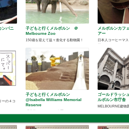
カンパニ
子どもと行くメルボルン ＠
メルボルンカフ
Melbourne Zoo
アー
150歳を迎えて益々進化する動物園！
日本人コーヒーマス
ー
子どもと行くメルボルン
ゴールドラッシ
@Isabella Williams Memorial
ルボルン市庁舎
リーの４コ
Reserve
MELBOURNE建物
「溶岩」がテーマの公園！