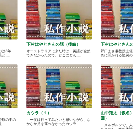
下村はやとさんの話（後編）
下村はやとさん
のは3年
オーストラリアに来た時は、英語が全然
野口まさ准教授主催
....
できなかったので、どこにどん.....
めに開かれる恒例のカレ
カウラ（１）
山中翔太（仮名
回）
野原の中の
一度は行ってみたいと思いながら、な
...
かなか足を運べなかったカウラ.....
メルボルンで、人
をされた、嫌な体験があ