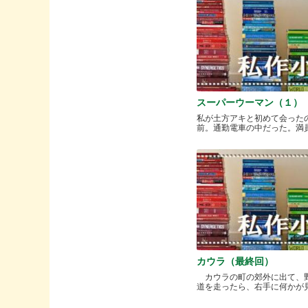
スーパーウーマン（１）
私が土方アキと初めて会った
前。通勤電車の中だった。満員と.
カウラ（最終回）
カウラの町の郊外に出て、
道を走ったら、右手に何かが見..