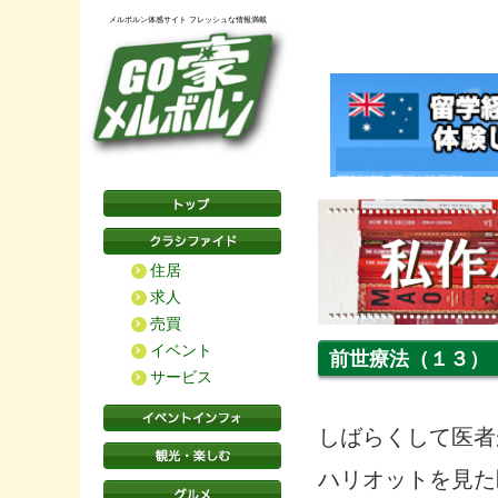
メルボルン体感サイト フレッシュな情報満載
住居
求人
売買
イベント
前世療法（１３）
サービス
しばらくして医者
ハリオットを見た