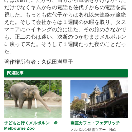
だけでなくキムからの電話も佐代子からの電話を無
視した。もっとも佐代子からはあれ以来連絡が途絶
えた。そして会社からは１週間の休暇を取り、タス
マニアにハイキングの旅に出た。その旅のさなかで
も、正二の心は迷い、決断のつかむままメルボルン
に戻って来た。そうして１週間たった夜のことだっ
た。
著作権所有者：久保田満里子
関連記事
子どもと行くメルボルン ＠
幽霊カフェ・フェデリッチ
Melbourne Zoo
メルボルン幽霊ツアー No1