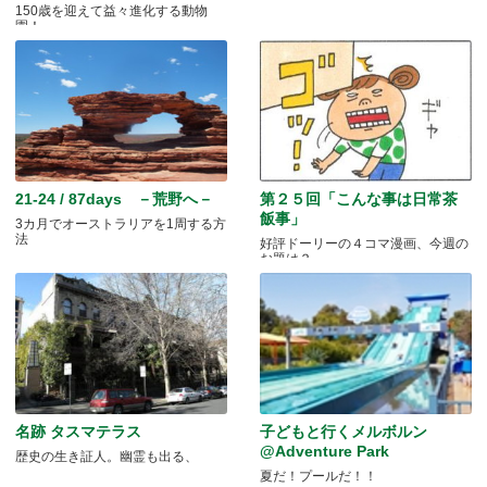
150歳を迎えて益々進化する動物
園！
21-24 / 87days －荒野へ－
第２５回「こんな事は日常茶
飯事」
3カ月でオーストラリアを1周する方
法
好評ドーリーの４コマ漫画、今週の
お題は？
名跡 タスマテラス
子どもと行くメルボルン
@Adventure Park
歴史の生き証人。幽霊も出る、
夏だ！プールだ！！