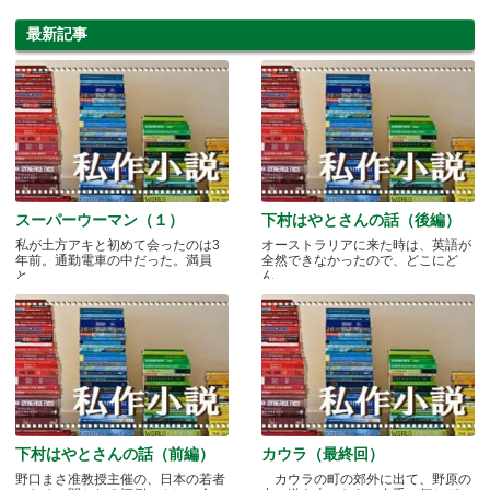
最新記事
スーパーウーマン（１）
下村はやとさんの話（後編）
私が土方アキと初めて会ったのは3
オーストラリアに来た時は、英語が
年前。通勤電車の中だった。満員
全然できなかったので、どこにど
と.....
ん.....
下村はやとさんの話（前編）
カウラ（最終回）
野口まさ准教授主催の、日本の若者
カウラの町の郊外に出て、野原の