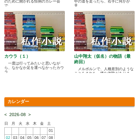
のために開かれる恒例のカレー会
中の道を走ったら、右手に何かが
で.....
見.....
カウラ（１）
山中翔太（仮名）の物語（最
終回）
一度は行ってみたいと思いなが
ら、なかなか足を運べなかったカウ
メルボルンで、人種差別のような
ラ.....
ことをされた、嫌な体験がありま
す.....
カレンダー
<
2026-08
>
日
月
火
水
木
金
土
01
02
03
04
05
06
07
08