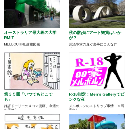
オーストラリア最大級の大学
秋の散歩にアート観賞はいか
RMIT
が？
MELBOURNE建物図鑑
州議事堂の直ぐ裏手にこんな碑
が。。
第３５回「いつでもどこで
R-18指定：Men’s Galleryでピ
も」
ンクな夜
好評ドーリーの４コマ漫画、今週の
メルボルンのストリップ事情 ※写
お題は?
真無し