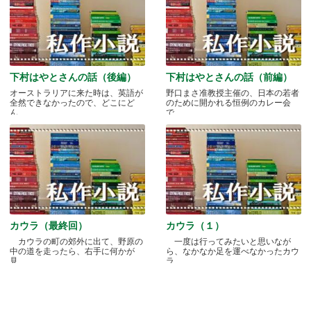
下村はやとさんの話（後編）
下村はやとさんの話（前編）
オーストラリアに来た時は、英語が
野口まさ准教授主催の、日本の若者
全然できなかったので、どこにど
のために開かれる恒例のカレー会
ん.....
で.....
カウラ（最終回）
カウラ（１）
カウラの町の郊外に出て、野原の
一度は行ってみたいと思いなが
中の道を走ったら、右手に何かが
ら、なかなか足を運べなかったカウ
見.....
ラ.....