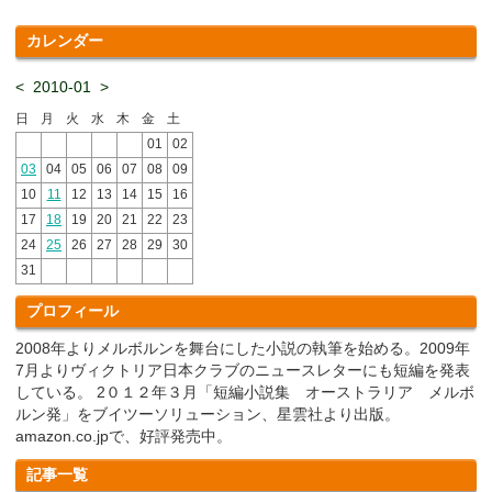
カレンダー
<
2010-01
>
日
月
火
水
木
金
土
01
02
03
04
05
06
07
08
09
10
11
12
13
14
15
16
17
18
19
20
21
22
23
24
25
26
27
28
29
30
31
プロフィール
2008年よりメルボルンを舞台にした小説の執筆を始める。2009年
7月よりヴィクトリア日本クラブのニュースレターにも短編を発表
している。 2０１２年３月「短編小説集 オーストラリア メルボ
ルン発」をブイツーソリューション、星雲社より出版。
amazon.co.jpで、好評発売中。
記事一覧