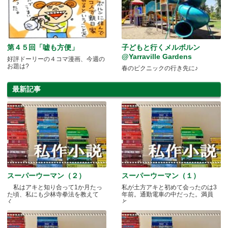
第４５回「嘘も方便」
子どもと行くメルボルン
@Yarraville Gardens
好評ドーリーの４コマ漫画、今週の
お題は?
春のピクニックの行き先に♪
最新記事
スーパーウーマン（２）
スーパーウーマン（１）
私はアキと知り合って1か月たっ
私が土方アキと初めて会ったのは3
た頃、私にも少林寺拳法を教えて
年前。通勤電車の中だった。満員
く.....
と.....