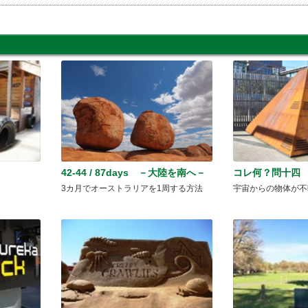
ン
42-44 / 87days －大陸を南へ－
コレ何？問十四
e
3カ月でオーストラリアを1周する方法
宇宙からの物体が不