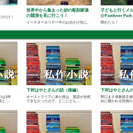
世界中から集まった砂の彫刻家達
子どもと行くメ
の競演を見に行こう！
@Fawkner Park
ココだけ！
イースターホリデー中のお出かけ先に。
晴れたら！
下村はやとさんの話（後編）
下村はやとさん
のは3年
オーストラリアに来た時は、英語が全然
野口まさ准教授主催
....
できなかったので、どこにどん.....
めに開かれる恒例のカレ