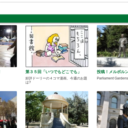
!
第３５回「いつでもどこでも」
投稿！メルボルン
好評ドーリーの４コマ漫画、今週のお題
Parliament Gar
は?