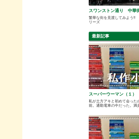
スワンストン通り 中華
繁華な街を見渡してみよう!!
リーズ
最新記事
スーパーウーマン（１）
私が土方アキと初めて会った
前。通勤電車の中だった。満員と.