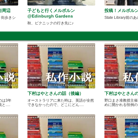
街周辺
子どもと行くメルボルン
投稿！メルボルン
@Edinburgh Gardens
 街歩きシ
State Library前の
秋、ピクニックの行き先に♪
下村はやとさんの話（後編）
下村はやとさん
のは3年
オーストラリアに来た時は、英語が全然
野口まさ准教授主催
....
できなかったので、どこにどん.....
めに開かれる恒例のカレ