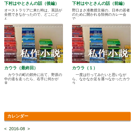
下村はやとさんの話（後編）
下村はやとさんの話（前編）
オーストラリアに来た時は、英語が
野口まさ准教授主催の、日本の若者
全然できなかったので、どこにど
のために開かれる恒例のカレー会
ん.....
で.....
カウラ（最終回）
カウラ（１）
カウラの町の郊外に出て、野原の
一度は行ってみたいと思いなが
中の道を走ったら、右手に何かが
ら、なかなか足を運べなかったカウ
見.....
ラ.....
カレンダー
<
2016-08
>