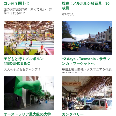
コレ何？問十七
投稿！メルボルン珍百景 30
枚目
謎のお野菜第2弾：赤くて丸い…野
菜？くだもの？
かいだん
子どもと行くメルボルン
+2 days - Tasmania - サラマ
@BOUNCE INC
ンカ・マーケットへ
大人も子どももジャンプ！
毎週土曜日開催・タスマニアを代表
するマーケット
オーストラリア最大級の大学
カンタベリー