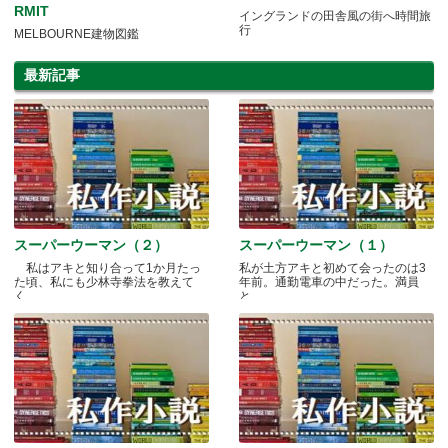
RMIT
イングランドの田舎風の街へ時間旅
行
MELBOURNE建物図鑑
最新記事
スーパーウーマン（２）
スーパーウーマン（１）
私はアキと知り合って1か月たっ
私が土方アキと初めて会ったのは3
た頃、私にも少林寺拳法を教えて
年前。通勤電車の中だった。満員
く.....
と.....