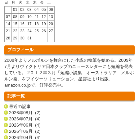
日
月
火
水
木
金
土
01
02
03
04
05
06
07
08
09
10
11
12
13
14
15
16
17
18
19
20
21
22
23
24
25
26
27
28
29
30
31
プロフィール
2008年よりメルボルンを舞台にした小説の執筆を始める。2009年
7月よりヴィクトリア日本クラブのニュースレターにも短編を発表
している。 2０１２年３月「短編小説集 オーストラリア メルボ
ルン発」をブイツーソリューション、星雲社より出版。
amazon.co.jpで、好評発売中。
記事一覧
最近の記事
2026年08月 (2)
2026年07月 (4)
2026年06月 (4)
2026年05月 (2)
2026年04月 (4)