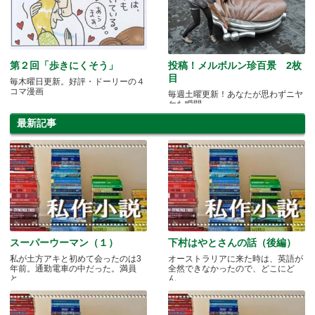
第２回「歩きにくそう」
投稿！メルボルン珍百景 2枚
目
毎木曜日更新。好評・ドーリーの４
コマ漫画
毎週土曜更新！あなたが思わずニヤ
ケた瞬間
最新記事
スーパーウーマン（１）
下村はやとさんの話（後編）
私が土方アキと初めて会ったのは3
オーストラリアに来た時は、英語が
年前。通勤電車の中だった。満員
全然できなかったので、どこにど
と.....
ん.....