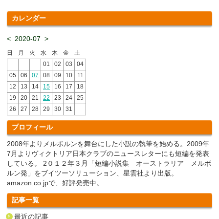
カレンダー
<
2020-07
>
日
月
火
水
木
金
土
01
02
03
04
05
06
07
08
09
10
11
12
13
14
15
16
17
18
19
20
21
22
23
24
25
26
27
28
29
30
31
プロフィール
2008年よりメルボルンを舞台にした小説の執筆を始める。2009年
7月よりヴィクトリア日本クラブのニュースレターにも短編を発表
している。 2０１２年３月「短編小説集 オーストラリア メルボ
ルン発」をブイツーソリューション、星雲社より出版。
amazon.co.jpで、好評発売中。
記事一覧
最近の記事