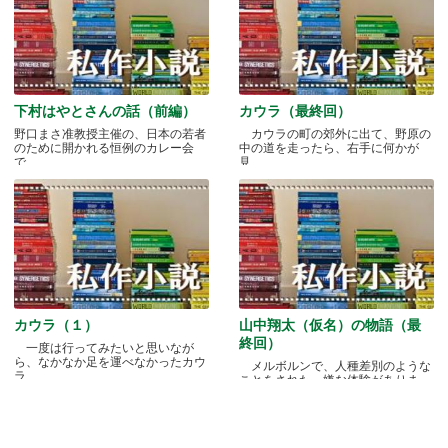
下村はやとさんの話（前編）
カウラ（最終回）
野口まさ准教授主催の、日本の若者
カウラの町の郊外に出て、野原の
のために開かれる恒例のカレー会
中の道を走ったら、右手に何かが
で.....
見.....
カウラ（１）
山中翔太（仮名）の物語（最
終回）
一度は行ってみたいと思いなが
ら、なかなか足を運べなかったカウ
メルボルンで、人種差別のような
ラ.....
ことをされた、嫌な体験がありま
す.....