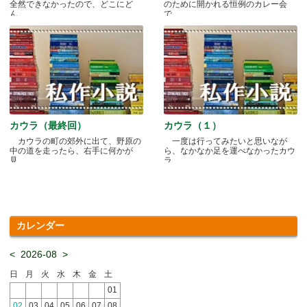
全然できなかったので、どこにど
のために開かれる恒例のカレー会
ん.....
で.....
カウラ（最終回）
カウラ（１）
カウラの町の郊外に出て、野原の
一度は行ってみたいと思いなが
中の道を走ったら、右手に何かが
ら、なかなか足を運べなかったカウ
見.....
ラ.....
カレンダー
<
2026-08
>
日
月
火
水
木
金
土
01
02
03
04
05
06
07
08