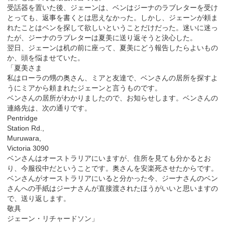
受話器を置いた後、ジェーンは、ベンはジーナのラブレターを受け
とっても、返事を書くとは思えなかった。しかし、ジェーンが頼ま
れたことはベンを探して欲しいということだけだった。迷いに迷っ
たが、ジーナのラブレターは夏美に送り返そうと決心した。
翌日、ジェーンは机の前に座って、夏美にどう報告したらよいもの
か、頭を悩ませていた。
「夏美さま
私はローラの甥の奥さん、ミアと友達で、ベンさんの居所を探すよ
うにミアから頼まれたジェーンと言うものです。
ベンさんの居所がわかりましたので、お知らせします。ベンさんの
連絡先は、次の通りです。
Pentridge
Station Rd.,
Muruwara,
Victoria 3090
ベンさんはオーストラリアにいますが、住所を見ても分かるとお
り、今服役中だということです。奥さんを安楽死させたからです。
ベンさんがオーストラリアにいると分かった今、ジーナさんのベン
さんへの手紙はジーナさんが直接渡されたほうがいいと思いますの
で、送り返します。
敬具
ジェーン・リチャードソン」