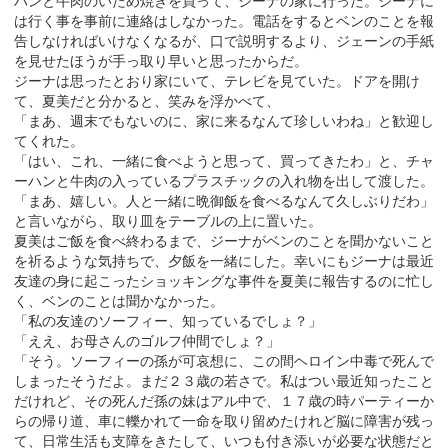
ハンと牛肉のいため焼きを買って、ジーナの家に行った。ジーナに
は行く事を事前に連絡はしなかった。電話をするとベンのことを報
告しなければいけなくなるが、口で説明するより、ジェーンの手紙
を見せたほうが手っ取り早いと思ったからだ。
ジーナは思ったとおり家にいて、テレビを見ていた。ドアを開け
て、夏美だと分かると、笑みを浮かべて、
「まあ、週末でもないのに、家に来るなんて珍しいわね」と歓迎し
てくれた。
「はい、これ、一緒に食べようと思って、買ってきたわ」と、チャ
ーハンと牛肉の入っているプラスチックの入れ物を出して渡した。
「まあ、嬉しい。人と一緒に晩御飯を食べるなんて久しぶりだわ」
と言いながら、取り皿をテーブルの上に置いた。
夏美はご飯を食べ終わるまで、ジーナがベンのことを聞かないこと
を祈るような気持ちで、夕飯を一緒にした。幸いにもジーナは最近
友達の身に起こったショッキングな事件を夏美に報告するのに忙し
く、ベンのことは聞かなかった。
「私の友達のソーフィー、知っているでしょ？」
「ええ、お母さんのゴルフ仲間でしょ？」
「そう。ソーフィーの孫が可哀想に、この間ヘロイン中毒で死んで
しまったそうだよ。まだ２３歳の若さで。私はつい最近知ったこと
だけれど、その死んだ孫の妹はアル中で、１７歳の時パーティーか
らの帰り道、車に轢かれて一命を取り留めたけれど脳に障害が残っ
て、日常生活も支障をきたして、いつも付き添いが必要な状態だと