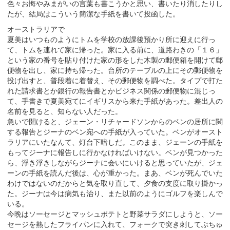
色々お悔やみまがいの言葉も書こうかと思い、書いたり消したりし
たが、結局はこういう簡潔な手紙を書いて投函した。
オーストラリアで
夏美はいつものようにトムを学校の放課後預かり所に迎えに行っ
て、トムを連れて家に帰った。家に入る前に、道路わきの「１６」
という家の番号を貼り付けた家の形をした木製の郵便箱を開けて郵
便物を出し、家に持ち帰った。台所のテーブルの上にその郵便物を
投げ出すと、普段着に着替え、その郵便物を調べた。タイプで打た
れた請求書とか銀行の報告書とかビジネス関係の郵便物に混じっ
て、手書きで夏美宛てにイギリスから来た手紙があった。差出人の
名前を見ると、知らない人だった。
急いで開けると、ジェーン・リチャードソンからのベンの居所に関
する報告とジーナのベン宛への手紙が入っていた。ベンがオースト
ラリアにいたなんて、灯台下暗しだ。このまま、ジェーンの手紙を
もってジーナに報告しに行かなければいけない。ベンが見つかった
ら、浮き浮きしながらジーナに会いにいけると思っていたが、ジェ
ーンの手紙を読んだ後は、心が重かった。まあ、ベンが死んでいた
わけではないのだからと気を取り直して、夕食の支度に取り掛かっ
た。ジーナは今は病気も治り、また以前のようにゴルフを楽しんで
いる。
今晩はソーセージとマッシュポテトと野菜サラダにしようと、ソー
セージを熱したフライパンに入れて、フォークで突き刺してぶちゅ