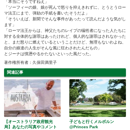
「本当にそうですねえ」
「ソーフィーの娘、娘が死んで怒りを抑えきれずに、とうとうロー
マ法王にまで、弾劾の手紙を書いたそうだよ」
「そういえば、新聞でそんな事件があったって読んだような気がし
ます」
「ローマ法王からは、神父たちのレイプの犠牲者になった人たちに
対する全体的な謝罪はあったけれど、個人的な謝罪はされなかった
と、まだ怒りに燃えているということだけど、無理もないわよね、
自分の娘達の人生がそんな風に狂わされたんだもの」
とジーナは憤懣やるかたないといった風だった。
著作権所有者：久保田満里子
関連記事
【オーストラリア政府観光
子どもと行くメルボルン
局】あなたの写真やコメント
@Princes Park