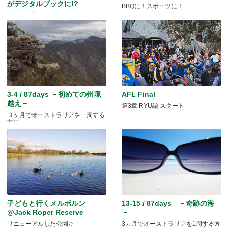
がデジタルブックに!?
BBQに！スポーツに！
みんなで作る！オーストラリア ソー
シャルガイドブック
3-4 / 87days －初めての州境
AFL Final
越え－
第3章 RYU編 スタート
３ヶ月でオーストラリアを一周する
方法
子どもと行くメルボルン
13-15 / 87days －奇跡の海
@Jack Roper Reserve
－
リニューアルした公園✩
3カ月でオーストラリアを1周する方