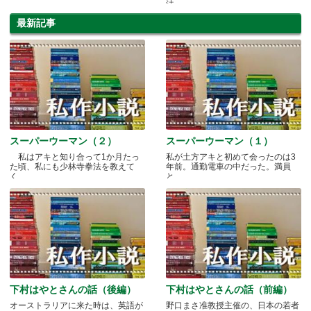
法
最新記事
スーパーウーマン（２）
スーパーウーマン（１）
私はアキと知り合って1か月たっ
私が土方アキと初めて会ったのは3
た頃、私にも少林寺拳法を教えて
年前。通勤電車の中だった。満員
く.....
と.....
下村はやとさんの話（後編）
下村はやとさんの話（前編）
オーストラリアに来た時は、英語が
野口まさ准教授主催の、日本の若者