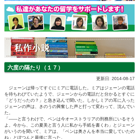
六度の隔たり（１７）
更新日: 2014-08-17
ジェーンは帰ってすぐにミアに電話した。ミアはジェーンの電話
を待ちわびていたようで、ジェーンからの電話だと分かるとすぐに
「どうだったの？」と急き込んで聞いた。しかしミアの耳に入った
ジェーンの声は、きのうの興奮した声と打って変わって、沈んでい
た。
「――と言うわけで、ベンは今オーストラリアの刑務所にいるそう
よ。今から、この夏美と言う人に私から手紙を書くわ」とジェーン
がいうのを聞いて、ミアは、「ベンは奥さんを本当に愛していたの
ね」とぽつんと最後に言った。