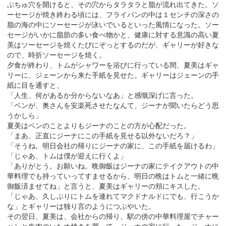
ぶちゅ穴を開けると、その穴からタラタラと脂が流れ出てきた。ソ
ーセージが焼き終わる頃には、フライパンの中は１センチの深さの
脂の海の中にソーセージが泳いでいるといった風情になった。ソー
セージがいかに脂肪の多い食べ物かと、健康に対する意識の高い夏
美はソーセージを焼くたびにぞっとするのだが、ギャリーが好きな
ので、時折ソーセージを焼く。
夕食が終わり、トムがシャワーを浴びに行っている間、夏美はギャ
リーに、ジェーンから来た手紙を見せた。ギャリーはジェーンの手
紙に目を通すと、
「人生、何があるか分からないなあ」と感慨深げに言った。
「ベンが、奥さんを安楽死させたなんて、ジーナが聞いたらどう思
うかしら」
夏美はベンのことよりもジーナのことの方が心配だった。
「まあ、正直にジーナにこの手紙を見せる以外ないだろ？」
「そうね。明日会社の帰りにジーナの家に、この手紙を届けるわ」
「じゃあ、トムは僕が迎えに行くよ」
「ありがとう。お願いね。晩御飯はジーナの家にテイクアウトの中
華料理でも持っていってすませるから、明日の晩はトムと一緒に晩
御飯済ませてね」と言うと、夏美はギャリーの頬にキスした。
「じゃあ、久しぶりにトムを連れてマクドナルドにでも、行こうか
な」とギャリーは独り言のようにつぶやいた。
その翌日、夏美は、会社からの帰り、駅の傍の中華料理屋でチャー