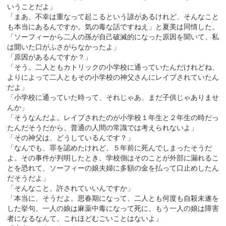
いうことだよ」
「まあ、不幸は重なって起こるという諺があるけれど、そんなこと
も本当にあるんですか。気の毒な話ですねえ」と夏美は同情した。
「ソーフィーから二人の孫が自己破滅的になった原因を聞いて、私
は開いた口がふさがらなかったよ」
「原因があるんですか？」
「そう。二人ともカトリックの小学校に通っていたんだけれどね、
よりによって二人ともその小学校の神父さんにレイプされていたん
だよ」
「小学校に通っていた時って、それじゃあ、まだ子供じゃありませ
んか」
「そうなんだよ。レイプされたのが小学校１年生と２年生の時だっ
たんだそうだから、普通の人間の常識では考えられないよ」
「その神父は、どうしているんです？」
「なんでも、罪を認めたけれど、５年前に死んでしまったそうだ
よ。その事件が判明したとき、学校側はそのことが外部に漏れるこ
とを恐れて、ソーフィーの娘夫婦に多額の金を払って口止めしたん
だそうだよ」
「そんなこと、許されていいんですか」
「本当に、そうだよ。思春期になって、二人とも何度も自殺未遂を
した挙句、一人の娘は麻薬中毒になって死に、もう一人の娘は障害
者になるなんて、これほどむごいことはないよ」