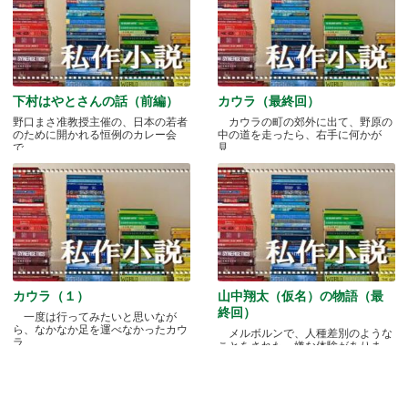
下村はやとさんの話（前編）
カウラ（最終回）
野口まさ准教授主催の、日本の若者
カウラの町の郊外に出て、野原の
のために開かれる恒例のカレー会
中の道を走ったら、右手に何かが
で.....
見.....
カウラ（１）
山中翔太（仮名）の物語（最
終回）
一度は行ってみたいと思いなが
ら、なかなか足を運べなかったカウ
メルボルンで、人種差別のような
ラ.....
ことをされた、嫌な体験がありま
す.....