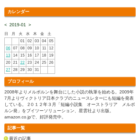
カレンダー
<
2019-01
>
日
月
火
水
木
金
土
01
02
03
04
05
06
07
08
09
10
11
12
13
14
15
16
17
18
19
20
21
22
23
24
25
26
27
28
29
30
31
プロフィール
2008年よりメルボルンを舞台にした小説の執筆を始める。2009年
7月よりヴィクトリア日本クラブのニュースレターにも短編を発表
している。 2０１２年３月「短編小説集 オーストラリア メルボ
ルン発」をブイツーソリューション、星雲社より出版。
amazon.co.jpで、好評発売中。
記事一覧
最近の記事