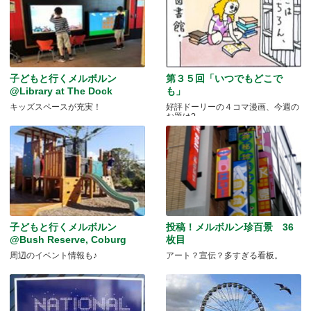
子どもと行くメルボルン
第３５回「いつでもどこで
@Library at The Dock
も」
キッズスペースが充実！
好評ドーリーの４コマ漫画、今週の
お題は?
子どもと行くメルボルン
投稿！メルボルン珍百景 36
@Bush Reserve, Coburg
枚目
周辺のイベント情報も♪
アート？宣伝？多すぎる看板。