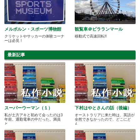
メルボルン・スポーツ博物館
観覧車＠ビラランマール
クリケットやサッカーの体験コーナ
移動式で高速回転!!
ーは必見！
最新記事
スーパーウーマン（１）
下村はやとさんの話（後編）
私が土方アキと初めて会ったのは3
オーストラリアに来た時は、英語が
年前。通勤電車の中だった。満員
全然できなかったので、どこにど
と.....
ん.....