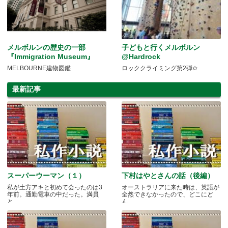
メルボルンの歴史の一部
子どもと行くメルボルン
『Immigration Museum』
@Hardrock
MELBOURNE建物図鑑
ロッククライミング第2弾✩
最新記事
スーパーウーマン（１）
下村はやとさんの話（後編）
私が土方アキと初めて会ったのは3
オーストラリアに来た時は、英語が
年前。通勤電車の中だった。満員
全然できなかったので、どこにど
と.....
ん.....