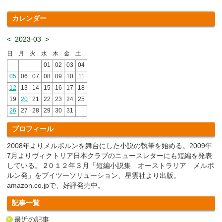
カレンダー
<
2023-03
>
日
月
火
水
木
金
土
01
02
03
04
05
06
07
08
09
10
11
12
13
14
15
16
17
18
19
20
21
22
23
24
25
26
27
28
29
30
31
プロフィール
2008年よりメルボルンを舞台にした小説の執筆を始める。2009年
7月よりヴィクトリア日本クラブのニュースレターにも短編を発表
している。 2０１２年３月「短編小説集 オーストラリア メルボ
ルン発」をブイツーソリューション、星雲社より出版。
amazon.co.jpで、好評発売中。
記事一覧
最近の記事