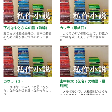
下村はやとさんの話（前編）
カウラ（最終回）
野口まさ准教授主催の、日本の若者
カウラの町の郊外に出て、野原の
のために開かれる恒例のカレー会
中の道を走ったら、右手に何かが
で.....
見.....
カウラ（１）
山中翔太（仮名）の物語（最
終回）
一度は行ってみたいと思いなが
ら、なかなか足を運べなかったカウ
メルボルンで、人種差別のような
ラ.....
ことをされた、嫌な体験がありま
す.....