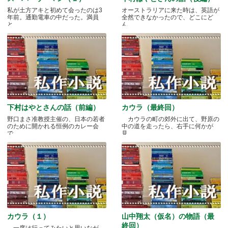
私が土方アキと初めて会ったのは3
オーストラリアに来た時は、英語が
年前。通勤電車の中だった。満員
全然できなかったので、どこにど
と.....
ん.....
下村はやとさんの話（前編）
カウラ（最終回）
野口まさ准教授主催の、日本の若者
カウラの町の郊外に出て、野原の
のために開かれる恒例のカレー会
中の道を走ったら、右手に何かが
で.....
見.....
カウラ（１）
山中翔太（仮名）の物語（最
終回）
一度は行ってみたいと思いなが