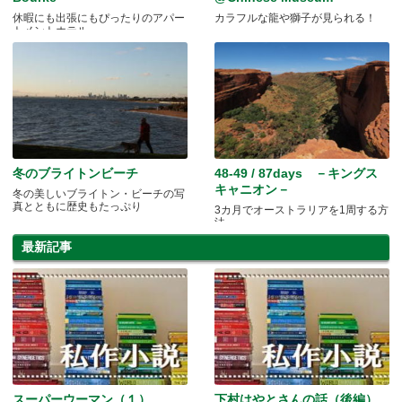
休暇にも出張にもぴったりのアパー
カラフルな龍や獅子が見られる！
トメントホテル
冬のブライトンビーチ
48-49 / 87days －キングス
キャニオン－
冬の美しいブライトン・ビーチの写
真とともに歴史もたっぷり
3カ月でオーストラリアを1周する方
法
最新記事
スーパーウーマン（１）
下村はやとさんの話（後編）