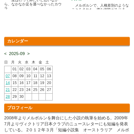
ら、なかなか足を運べなかったカウ
メルボルンで、人種差別のような
ラ.....
ことをされた、嫌な体験がありま
す.....
カレンダー
<
2025-09
>
日
月
火
水
木
金
土
01
02
03
04
05
06
07
08
09
10
11
12
13
14
15
16
17
18
19
20
21
22
23
24
25
26
27
28
29
30
プロフィール
2008年よりメルボルンを舞台にした小説の執筆を始める。2009年
7月よりヴィクトリア日本クラブのニュースレターにも短編を発表
している。 2０１２年３月「短編小説集 オーストラリア メルボ