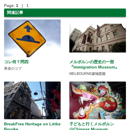
Page:
1
| 1
関連記事
コレ何？問四
メルボルンの歴史の一部
『Immigration Museum』
車道のコブ
MELBOURNE建物図鑑
BreakFree Heritage on Littke
子どもと行くメルボルン
Bourke
@Chinese Museum