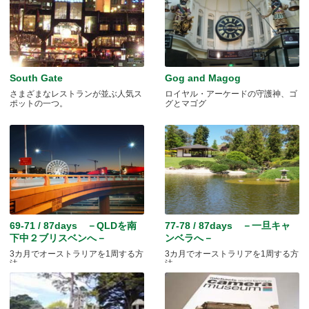
South Gate
Gog and Magog
さまざまなレストランが並ぶ人気ス
ロイヤル・アーケードの守護神、ゴ
ポットの一つ。
グとマゴグ
69-71 / 87days －QLDを南
77-78 / 87days －一旦キャ
下中２ブリスベンへ－
ンベラへ－
3カ月でオーストラリアを1周する方
3カ月でオーストラリアを1周する方
法
法