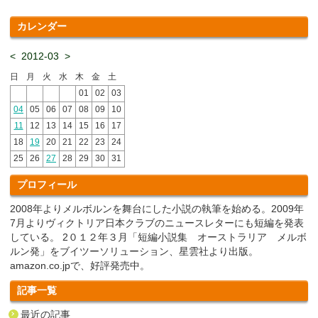
カレンダー
<
2012-03
>
日
月
火
水
木
金
土
01
02
03
04
05
06
07
08
09
10
11
12
13
14
15
16
17
18
19
20
21
22
23
24
25
26
27
28
29
30
31
プロフィール
2008年よりメルボルンを舞台にした小説の執筆を始める。2009年
7月よりヴィクトリア日本クラブのニュースレターにも短編を発表
している。 2０１２年３月「短編小説集 オーストラリア メルボ
ルン発」をブイツーソリューション、星雲社より出版。
amazon.co.jpで、好評発売中。
記事一覧
最近の記事