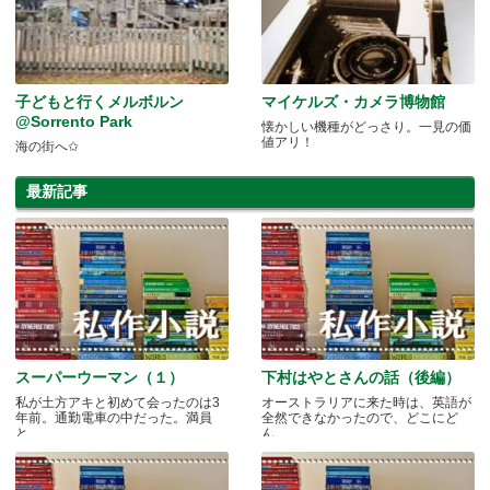
子どもと行くメルボルン
マイケルズ・カメラ博物館
@Sorrento Park
懐かしい機種がどっさり。一見の価
値アリ！
海の街へ✩
最新記事
スーパーウーマン（１）
下村はやとさんの話（後編）
私が土方アキと初めて会ったのは3
オーストラリアに来た時は、英語が
年前。通勤電車の中だった。満員
全然できなかったので、どこにど
と.....
ん.....