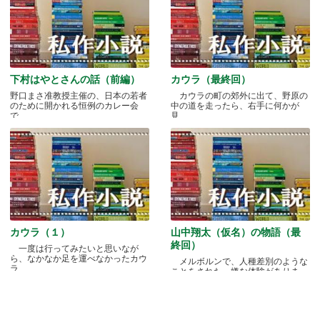
下村はやとさんの話（前編）
カウラ（最終回）
野口まさ准教授主催の、日本の若者
カウラの町の郊外に出て、野原の
のために開かれる恒例のカレー会
中の道を走ったら、右手に何かが
で.....
見.....
カウラ（１）
山中翔太（仮名）の物語（最
終回）
一度は行ってみたいと思いなが
ら、なかなか足を運べなかったカウ
メルボルンで、人種差別のような
ラ.....
ことをされた、嫌な体験がありま
す.....