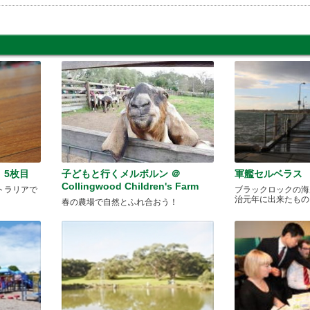
 5枚目
子どもと行くメルボルン ＠
軍艦セルベラス
Collingwood Children's Farm
トラリアで
ブラックロックの海
治元年に出来たもの!
春の農場で自然とふれ合おう！