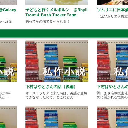
alaxy
子どもと行くメルボルン @Rhyll
ソムリエに日本
Trout & Bush Tucker Farm
一流ソムリエ伊賀雅
Let's
釣ってその場で食べられる！
下村はやとさんの話（後編）
下村はやとさん
のは3年
オーストラリアに来た時は、英語が全然
野口まさ准教授主催
....
できなかったので、どこにどん.....
めに開かれる恒例のカレ