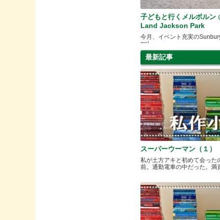
子どもと行くメルボルン @G
Land Jackson Park
今月、イベント充実のSunburyへ
go!
最新記事
スーパーウーマン（１）
私が土方アキと初めて会った
前。通勤電車の中だった。満員と.