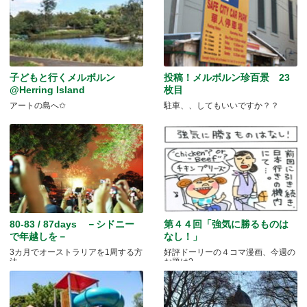
子どもと行くメルボルン
投稿！メルボルン珍百景 23
@Herring Island
枚目
アートの島へ✩
駐車、、してもいいですか？？
80-83 / 87days －シドニー
第４４回「強気に勝るものは
で年越しを－
なし！」
3カ月でオーストラリアを1周する方
好評ドーリーの４コマ漫画、今週の
法
お題は?