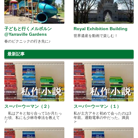
子どもと行くメルボルン
Royal Exhibition Building
@Yarraville Gardens
世界遺産を動画で楽しむ！
春のピクニックの行き先に♪
最新記事
スーパーウーマン（２）
スーパーウーマン（１）
私はアキと知り合って1か月たっ
私が土方アキと初めて会ったのは3
た頃、私にも少林寺拳法を教えて
年前。通勤電車の中だった。満員
く.....
と.....