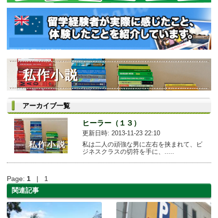
アーカイブ一覧
ヒーラー（１３）
更新日時: 2013-11-23 22:10
私は二人の頑強な男に左右を挟まれて、ビ
ジネスクラスの切符を手に、.....
Page:
1
| 1
関連記事