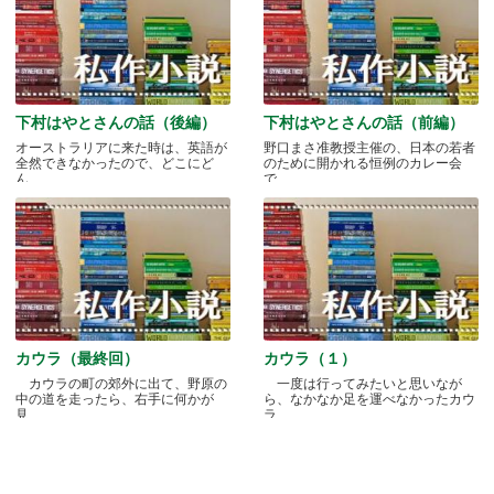
下村はやとさんの話（後編）
下村はやとさんの話（前編）
オーストラリアに来た時は、英語が
野口まさ准教授主催の、日本の若者
全然できなかったので、どこにど
のために開かれる恒例のカレー会
ん.....
で.....
カウラ（最終回）
カウラ（１）
カウラの町の郊外に出て、野原の
一度は行ってみたいと思いなが
中の道を走ったら、右手に何かが
ら、なかなか足を運べなかったカウ
見.....
ラ.....