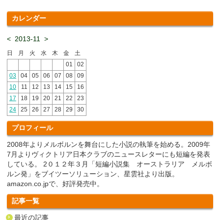
カレンダー
<
2013-11
>
日
月
火
水
木
金
土
01
02
03
04
05
06
07
08
09
10
11
12
13
14
15
16
17
18
19
20
21
22
23
24
25
26
27
28
29
30
プロフィール
2008年よりメルボルンを舞台にした小説の執筆を始める。2009年
7月よりヴィクトリア日本クラブのニュースレターにも短編を発表
している。 2０１２年３月「短編小説集 オーストラリア メルボ
ルン発」をブイツーソリューション、星雲社より出版。
amazon.co.jpで、好評発売中。
記事一覧
最近の記事