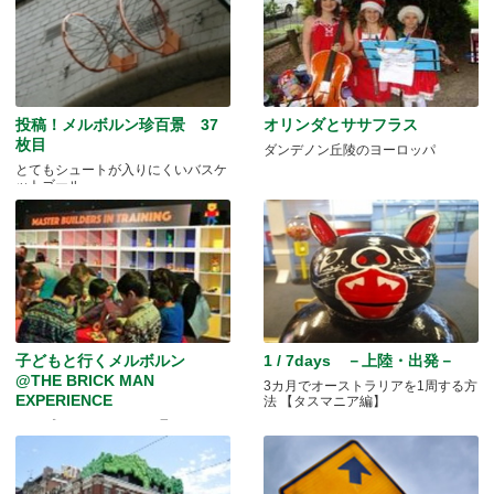
投稿！メルボルン珍百景 37
オリンダとササフラス
枚目
ダンデノン丘陵のヨーロッパ
とてもシュートが入りにくいバスケ
ットゴール
子どもと行くメルボルン
1 / 7days －上陸・出発－
@THE BRICK MAN
3カ月でオーストラリアを1周する方
EXPERIENCE
法 【タスマニア編】
トップレベルのLEGOを見に♪