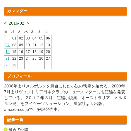
カレンダー
<
2016-02
>
日
月
火
水
木
金
土
01
02
03
04
05
06
07
08
09
10
11
12
13
14
15
16
17
18
19
20
21
22
23
24
25
26
27
28
29
プロフィール
2008年よりメルボルンを舞台にした小説の執筆を始める。2009年
7月よりヴィクトリア日本クラブのニュースレターにも短編を発表
している。 2０１２年３月「短編小説集 オーストラリア メルボ
ルン発」をブイツーソリューション、星雲社より出版。
amazon.co.jpで、好評発売中。
記事一覧
最近の記事