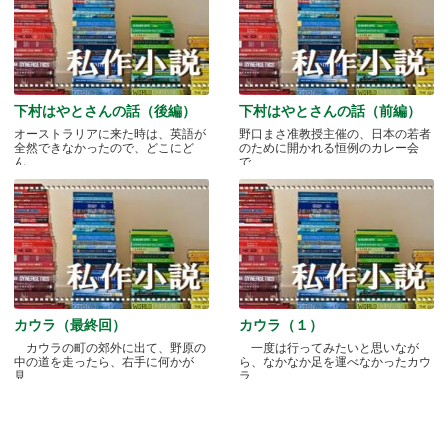
下村はやとさんの話（後編）
下村はやとさんの話（前編）
オーストラリアに来た時は、英語が
野口まさ准教授主催の、日本の若者
全然できなかったので、どこにど
のために開かれる恒例のカレー会
ん.....
で.....
カウラ（最終回）
カウラ（１）
カウラの町の郊外に出て、野原の
一度は行ってみたいと思いなが
中の道を走ったら、右手に何かが
ら、なかなか足を運べなかったカウ
見.....
ラ.....