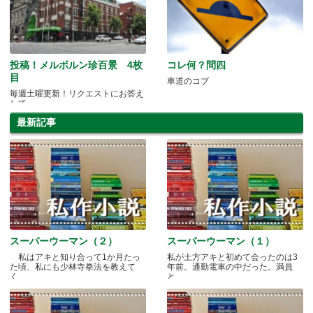
投稿！メルボルン珍百景 4枚
コレ何？問四
目
車道のコブ
毎週土曜更新！リクエストにお答え
して...
最新記事
スーパーウーマン（２）
スーパーウーマン（１）
私はアキと知り合って1か月たっ
私が土方アキと初めて会ったのは3
た頃、私にも少林寺拳法を教えて
年前。通勤電車の中だった。満員
く.....
と.....