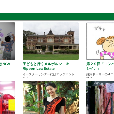
@NGV
子どもと行くメルボルン ＠
第２９回「コン
Rippon Lea Estate
シイ。」
イースターサンデーにはエッグハント
好評ドーリーの４コ
も！
は？