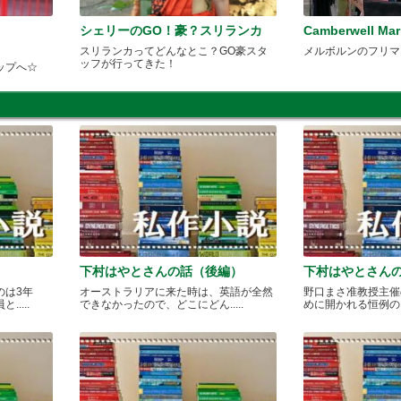
シェリーのGO！豪？スリランカ
Camberwell Mar
スリランカってどんなとこ？GO豪スタ
メルボルンのフリマ
ッフが行ってきた！
ップへ☆
下村はやとさんの話（後編）
下村はやとさん
のは3年
オーストラリアに来た時は、英語が全然
野口まさ准教授主催
....
できなかったので、どこにどん.....
めに開かれる恒例のカレ